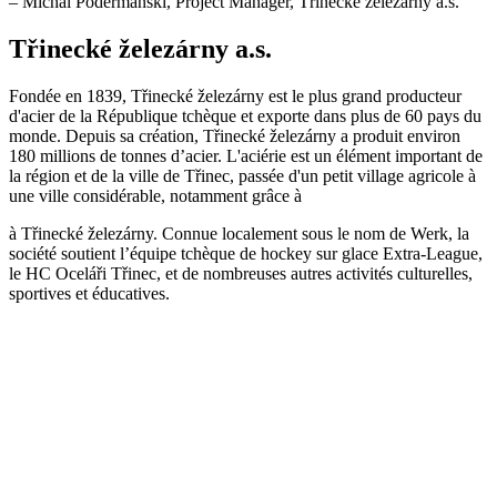
– Michal Podermanski, Project Manager, Třinecké železárny a.s.
Třinecké železárny a.s.
Fondée en 1839, Třinecké železárny est le plus grand producteur
d'acier de la République tchèque et exporte dans plus de 60 pays du
monde. Depuis sa création, Třinecké železárny a produit environ
180 millions de tonnes d’acier. L'aciérie est un élément important de
la région et de la ville de Třinec, passée d'un petit village agricole à
une ville considérable, notamment grâce à
à Třinecké železárny. Connue localement sous le nom de Werk, la
société soutient l’équipe tchèque de hockey sur glace Extra-League,
le HC Oceláři Třinec, et de nombreuses autres activités culturelles,
sportives et éducatives.