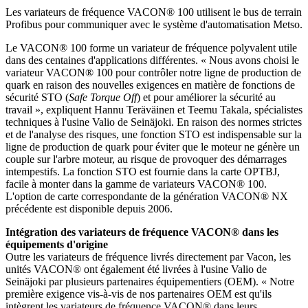
Les variateurs de fréquence VACON® 100 utilisent le bus de terrain
Profibus pour communiquer avec le système d'automatisation Metso.
Le VACON® 100 forme un variateur de fréquence polyvalent utile
dans des centaines d'applications différentes. « Nous avons choisi le
variateur VACON® 100 pour contrôler notre ligne de production de
quark en raison des nouvelles exigences en matière de fonctions de
sécurité STO (
Safe Torque Off
) et pour améliorer la sécurité au
travail », expliquent Hannu Teräväinen et Teemu Takala, spécialistes
techniques à l'usine Valio de Seinäjoki. En raison des normes strictes
et de l'analyse des risques, une fonction STO est indispensable sur la
ligne de production de quark pour éviter que le moteur ne génère un
couple sur l'arbre moteur, au risque de provoquer des démarrages
intempestifs. La fonction STO est fournie dans la carte OPTBJ,
facile à monter dans la gamme de variateurs VACON® 100.
L'option de carte correspondante de la génération VACON® NX
précédente est disponible depuis 2006.
Intégration des variateurs de fréquence VACON® dans les
équipements d'origine
Outre les variateurs de fréquence livrés directement par Vacon, les
unités VACON® ont également été livrées à l'usine Valio de
Seinäjoki par plusieurs partenaires équipementiers (OEM). « Notre
première exigence vis-à-vis de nos partenaires OEM est qu'ils
intègrent les variateurs de fréquence VACON® dans leurs