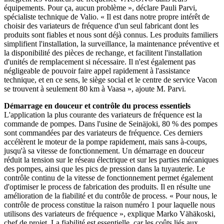
équipements. Pour ça, aucun problème », déclare Pauli Parvi,
spécialiste technique de Valio. « Il est dans notre propre intérêt de
choisir des variateurs de fréquence d'un seul fabricant dont les
produits sont fiables et nous sont déjà connus. Les produits familiers
simplifient l'installation, la surveillance, la maintenance préventive et
la disponibilité des pièces de rechange, et facilitent l'installation
d'unités de remplacement si nécessaire. Il n'est également pas
négligeable de pouvoir faire appel rapidement à l'assistance
technique, et en ce sens, le siège social et le centre de service Vacon
se trouvent à seulement 80 km à Vaasa », ajoute M. Parvi.
Démarrage en douceur et contrôle du process essentiels
L'application la plus courante des variateurs de fréquence est la
commande de pompes. Dans l'usine de Seinäjoki, 80 % des pompes
sont commandées par des variateurs de fréquence. Ces derniers
accélèrent le moteur de la pompe rapidement, mais sans à-coups,
jusqu'à sa vitesse de fonctionnement. Un démarrage en douceur
réduit la tension sur le réseau électrique et sur les parties mécaniques
des pompes, ainsi que les pics de pression dans la tuyauterie. Le
contrôle continu de la vitesse de fonctionnement permet également
d'optimiser le process de fabrication des produits. Il en résulte une
amélioration de la fiabilité et du contrôle de process. « Pour nous, le
contrôle de process constitue la raison numéro 1 pour laquelle nous
utilisons des variateurs de fréquence », explique Marko Vähäkoski,
chef de projet. La fiabilité est essentielle, car les coûts liés aux