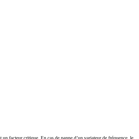
st un facteur critique. En cas de panne d’un variateur de fréquence, le