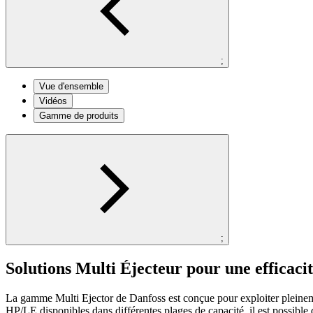
;
Vue d'ensemble
Vidéos
Gamme de produits
;
Solutions Multi Éjecteur pour une efficac
La gamme Multi Ejector de Danfoss est conçue pour exploiter pleinemen
HP/LE disponibles dans différentes plages de capacité, il est possible d’