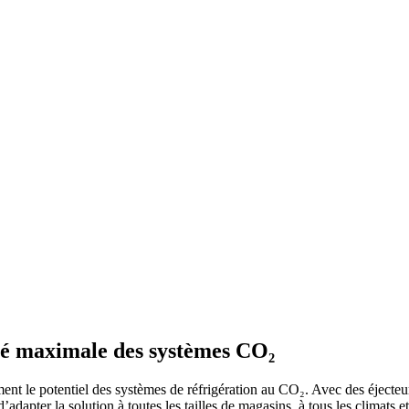
ité maximale des systèmes CO₂
t le potentiel des systèmes de réfrigération au CO₂. Avec des éjecteurs
adapter la solution à toutes les tailles de magasins, à tous les climats et