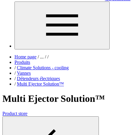
Home page
/
...
/
/
Produits
/
Climate Solutions - cooling
/
Vannes
/
Détendeurs électriques
/
Multi Ejector Solution™
Multi Ejector Solution™
Product store