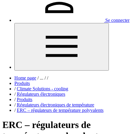
Se connecter
Home page
/
...
/
/
Produits
/
Climate Solutions - cooling
/
Régulateurs électroniques
/
Produits
/
Régulateurs électroniques de température
/
ERC – régulateurs de température polyvalents
ERC – régulateurs de