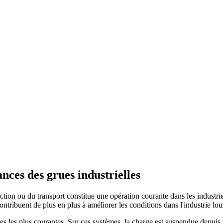
nces des grues industrielles
ion ou du transport constitue une opération courante dans les industries 
 contribuent de plus en plus à améliorer les conditions dans l'industrie lou
lles les plus courantes. Sur ces systèmes, la charge est suspendue depui