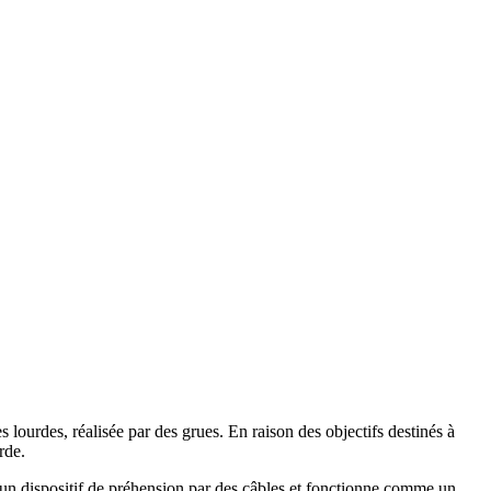
lourdes, réalisée par des grues. En raison des objectifs destinés à
rde.
s un dispositif de préhension par des câbles et fonctionne comme un