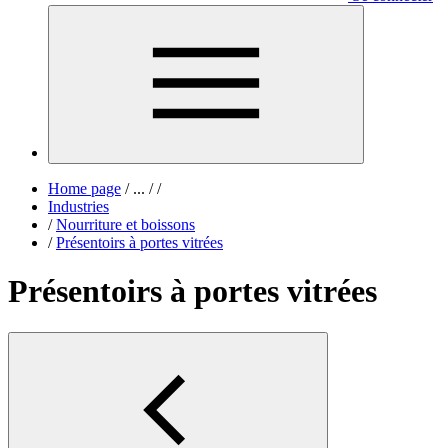
Home page
/
...
/
/
Industries
/
Nourriture et boissons
/
Présentoirs à portes vitrées
Présentoirs à portes vitrées