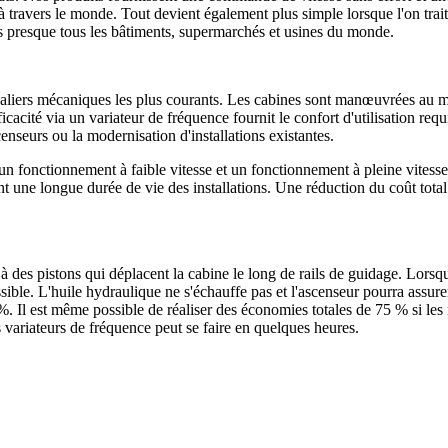
s à travers le monde. Tout devient également plus simple lorsque l'on tra
ns presque tous les bâtiments, supermarchés et usines du monde.
caliers mécaniques les plus courants. Les cabines sont manœuvrées au m
cacité via un variateur de fréquence fournit le confort d'utilisation requ
nseurs ou la modernisation d'installations existantes.
un fonctionnement à faible vitesse et un fonctionnement à pleine vitess
nt une longue durée de vie des installations. Une réduction du coût tot
des pistons qui déplacent la cabine le long de rails de guidage. Lorsqu
ible. L'huile hydraulique ne s'échauffe pas et l'ascenseur pourra assure
. Il est même possible de réaliser des économies totales de 75 % si les r
 variateurs de fréquence peut se faire en quelques heures.