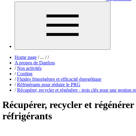
Home page
/
...
/
/
A propos de Danfoss
/
Nos activités
/
Cooling
/
Fluides frigorigènes et efficacité énergétique
/
Réfrigérants pour réduire le PRG
/
Récupérer, recycler et régénérer - trois clés pour une gestion r
Récupérer, recycler et régénérer 
réfrigérants