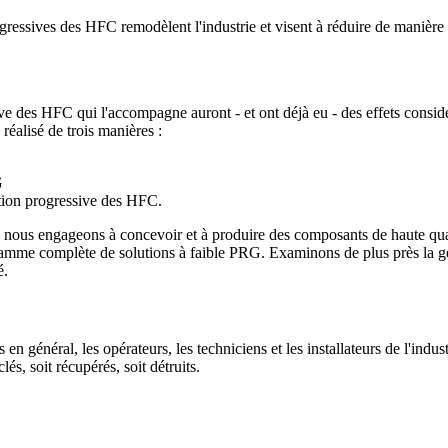
ogressives des HFC remodèlent l'industrie et visent à réduire de manière
ive des HFC qui l'accompagne auront - et ont déjà eu - des effets considé
réalisé de trois manières :
G
ction progressive des HFC.
nous engageons à concevoir et à produire des composants de haute qual
amme complète de solutions à faible PRG. Examinons de plus près la gest
é.
 général, les opérateurs, les techniciens et les installateurs de l'indust
lés, soit récupérés, soit détruits.