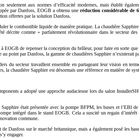
non seulement aux normes d’efficacité modernes, mais établit égalem
loppée par Danfoss, EOGB a obtenu une
réduction considérable de 
ion offertes par la solution Danfoss.
ler le combustible liquide de manière pratique. La chaudière Sapphire co
été décrite comme « parfaitement révolutionnaire dans le secteur des
à EOGB de repenser la conception du brûleur, pour faire en sorte que l
e au point par Danfoss, la gamme de chaudières Sapphire n’existerait pas
rs du secteur travaillent ensemble en partageant leur vision en termes d
s, la chaudière Sapphire est désormais une référence en matière de sys
r Components a adopté une approche audacieuse lors du salon Installer
Sapphire était présentée avec la pompe BFPM, les buses et l’EBI de D
ompe intégré dans le stand EOGB. Cela a suscité un regain d’intérêt de
 innovation commune.
e Danfoss sur le marché britannique, mais a également posé les bases 
 s’y engager.