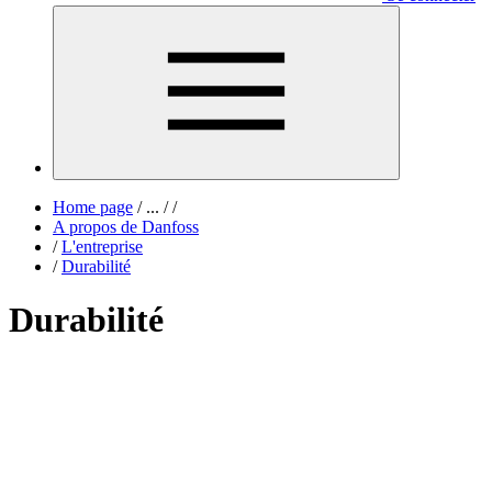
Home page
/
...
/
/
A propos de Danfoss
/
L'entreprise
/
Durabilité
Durabilité