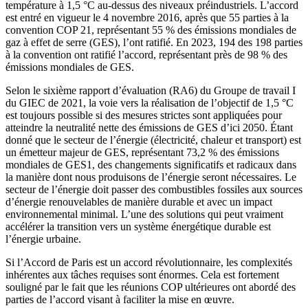
température à 1,5 °C au-dessus des niveaux préindustriels. L’accord
est entré en vigueur le 4 novembre 2016, après que 55 parties à la
convention COP 21, représentant 55 % des émissions mondiales de
gaz à effet de serre (GES), l’ont ratifié. En 2023, 194 des 198 parties
à la convention ont ratifié l’accord, représentant près de 98 % des
émissions mondiales de GES.
Selon le sixième rapport d’évaluation (RA6) du Groupe de travail I
du GIEC de 2021, la voie vers la réalisation de l’objectif de 1,5 °C
est toujours possible si des mesures strictes sont appliquées pour
atteindre la neutralité nette des émissions de GES d’ici 2050. Étant
donné que le secteur de l’énergie (électricité, chaleur et transport) est
un émetteur majeur de GES, représentant 73,2 % des émissions
mondiales de GES1, des changements significatifs et radicaux dans
la manière dont nous produisons de l’énergie seront nécessaires. Le
secteur de l’énergie doit passer des combustibles fossiles aux sources
d’énergie renouvelables de manière durable et avec un impact
environnemental minimal. L’une des solutions qui peut vraiment
accélérer la transition vers un système énergétique durable est
l’énergie urbaine.
Si l’Accord de Paris est un accord révolutionnaire, les complexités
inhérentes aux tâches requises sont énormes. Cela est fortement
souligné par le fait que les réunions COP ultérieures ont abordé des
parties de l’accord visant à faciliter la mise en œuvre.