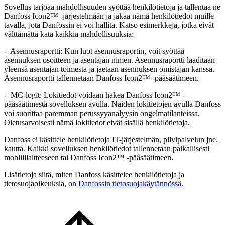
Sovellus tarjoaa mahdollisuuden syöttää henkilötietoja ja tallentaa ne
Danfoss Icon2™ -järjestelmään ja jakaa nämä henkilötiedot muille
tavalla, jota Danfossin ei voi hallita. Katso esimerkkejä, jotka eivät
välttämättä kata kaikkia mahdollisuuksia:
- Asennusraportti: Kun luot asennusraportin, voit syöttää
asennuksen osoitteen ja asentajan nimen. Asennusraportti laaditaan
yleensä asentajan toimesta ja jaetaan asennuksen omistajan kanssa.
Asennusraportti tallennetaan Danfoss Icon2™ -pääsäätimeen.
- MC-logit: Lokitiedot voidaan hakea Danfoss Icon2™ -
pääsäätimestä sovelluksen avulla. Näiden lokitietojen avulla Danfoss
voi suorittaa paremman perussyyanalyysin ongelmatilanteissa.
Oletusarvoisesti nämä lokitiedot eivät sisällä henkilötietoja.
Danfoss ei käsittele henkilötietoja IT-järjestelmän, pilvipalvelun jne.
kautta. Kaikki sovelluksen henkilötiedot tallennetaan paikallisesti
mobiililaitteeseen tai Danfoss Icon2™ -pääsäätimeen.
Lisätietoja siitä, miten Danfoss käsittelee henkilötietoja ja
tietosuojaoikeuksia, on
Danfossin tietosuojakäytännössä
.