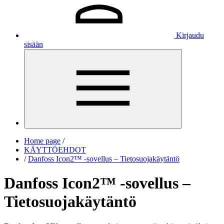
Kirjaudu
sisään
Home page
/
KÄYTTÖEHDOT
/
Danfoss Icon2™ -sovellus – Tietosuojakäytäntö
Danfoss Icon2™ -sovellus –
Tietosuojakäytäntö