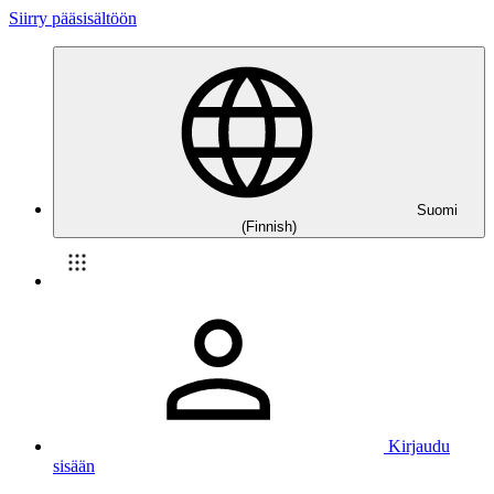
Siirry pääsisältöön
Suomi
(Finnish)
Kirjaudu
sisään