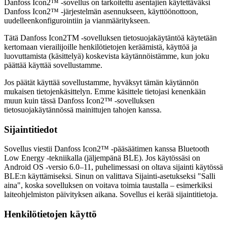
Danfoss Icon2™ -sovellus on tarkoitettu asentajien käytettäväksi
Danfoss Icon2™ -järjestelmän asennukseen, käyttöönottoon,
uudelleenkonfigurointiin ja vianmääritykseen.
Tätä Danfoss Icon2TM -sovelluksen tietosuojakäytäntöä käytetään
kertomaan vierailijoille henkilötietojen keräämistä, käyttöä ja
luovuttamista (käsittelyä) koskevista käytännöistämme, kun joku
päättää käyttää sovellustamme.
Jos päätät käyttää sovellustamme, hyväksyt tämän käytännön
mukaisen tietojenkäsittelyn. Emme käsittele tietojasi kenenkään
muun kuin tässä Danfoss Icon2™ -sovelluksen
tietosuojakäytännössä mainittujen tahojen kanssa.
Sijaintitiedot
Sovellus viestii Danfoss Icon2™ -pääsäätimen kanssa Bluetooth
Low Energy -tekniikalla (jäljempänä BLE). Jos käytössäsi on
Android OS -versio 6.0–11, puhelimessasi on oltava sijainti käytössä
BLE:n käyttämiseksi. Sinun on valittava Sijainti-asetukseksi "Salli
aina", koska sovelluksen on voitava toimia taustalla – esimerkiksi
laiteohjelmiston päivityksen aikana. Sovellus ei kerää sijaintitietoja.
Henkilötietojen käyttö