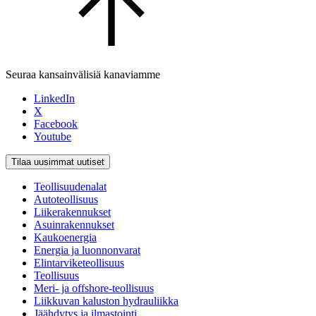
Seuraa kansainvälisiä kanaviamme
LinkedIn
X
Facebook
Youtube
Tilaa uusimmat uutiset
Teollisuudenalat
Autoteollisuus
Liikerakennukset
Asuinrakennukset
Kaukoenergia
Energia ja luonnonvarat
Elintarviketeollisuus
Teollisuus
Meri- ja offshore-teollisuus
Liikkuvan kaluston hydrauliikka
Jäähdytys ja ilmastointi