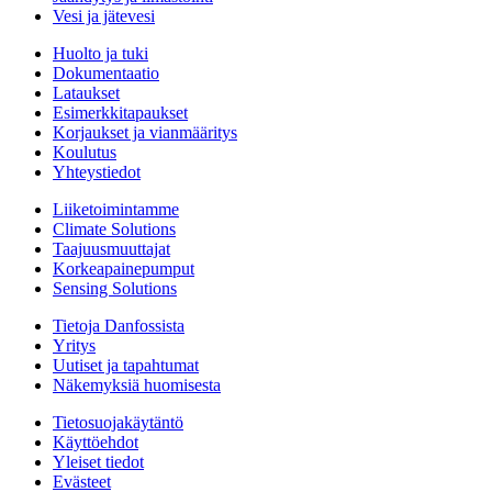
Vesi ja jätevesi
Huolto ja tuki
Dokumentaatio
Lataukset
Esimerkkitapaukset
Korjaukset ja vianmääritys
Koulutus
Yhteystiedot
Liiketoimintamme
Climate Solutions
Taajuusmuuttajat
Korkeapainepumput
Sensing Solutions
Tietoja Danfossista
Yritys
Uutiset ja tapahtumat
Näkemyksiä huomisesta
Tietosuojakäytäntö
Käyttöehdot
Yleiset tiedot
Evästeet