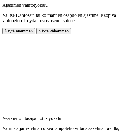
Ajastimen vaihtotyökalu
Valitse Danfossin tai kolmannen osapuolen ajastimelle sopiva
vaihtoehto. Löydät myös asennusohjeet.
Näytä enemmän
Näytä vähemmän
Vesikierron tasapainotustyökalu
Varmista järjestelmän oikea lämpöteho virtauslaskelman avulla;