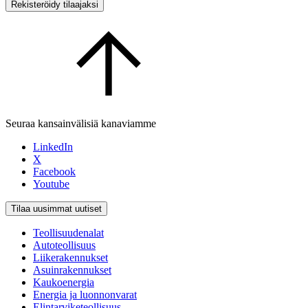
Rekisteröidy tilaajaksi
Seuraa kansainvälisiä kanaviamme
LinkedIn
X
Facebook
Youtube
Tilaa uusimmat uutiset
Teollisuudenalat
Autoteollisuus
Liikerakennukset
Asuinrakennukset
Kaukoenergia
Energia ja luonnonvarat
Elintarviketeollisuus