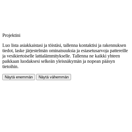
Projektini
Luo lista asiakkaistasi ja töistäsi, tallenna kontaktisi ja rakennuksen
tiedot, laske järjestelmän ominaisuuksia ja esiasetusarvoja pattereille
ja vesikiertoiselle lattialämmitykselle. Tallenna ne kaikki yhteen
paikkaan luodaksesi selkeän yleisnäkymän ja nopean pääsyn
tietoihin.
Näytä enemmän
Näytä vähemmän