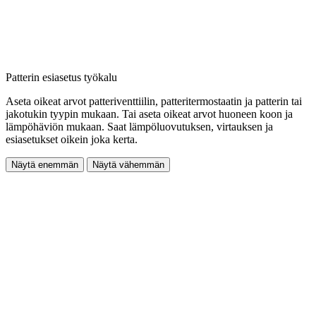
Patterin esiasetus työkalu
Aseta oikeat arvot patteriventtiilin, patteritermostaatin ja patterin tai
jakotukin tyypin mukaan. Tai aseta oikeat arvot huoneen koon ja
lämpöhäviön mukaan. Saat lämpöluovutuksen, virtauksen ja
esiasetukset oikein joka kerta.
Näytä enemmän
Näytä vähemmän