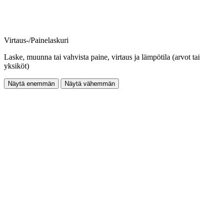
Virtaus-/Painelaskuri
Laske, muunna tai vahvista paine, virtaus ja lämpötila (arvot tai
yksiköt)
Näytä enemmän
Näytä vähemmän