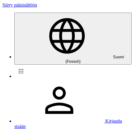
Siirry pääsisältöön
Suomi
(Finnish)
Kirjaudu
sisään