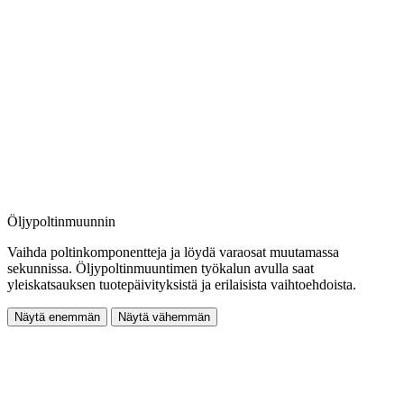
Öljypoltinmuunnin
Vaihda poltinkomponentteja ja löydä varaosat muutamassa
sekunnissa. Öljypoltinmuuntimen työkalun avulla saat
yleiskatsauksen tuotepäivityksistä ja erilaisista vaihtoehdoista.
Näytä enemmän
Näytä vähemmän