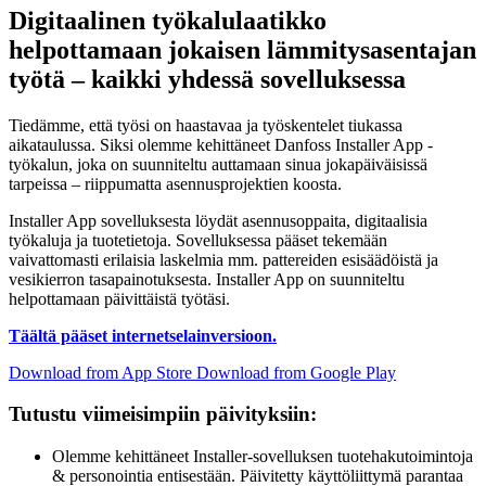
Digitaalinen työkalulaatikko
helpottamaan jokaisen lämmitysasentajan
työtä – kaikki yhdessä sovelluksessa
Tiedämme, että työsi on haastavaa ja työskentelet tiukassa
aikataulussa. Siksi olemme kehittäneet Danfoss Installer App -
työkalun, joka on suunniteltu auttamaan sinua jokapäiväisissä
tarpeissa – riippumatta asennusprojektien koosta.
Installer App sovelluksesta löydät asennusoppaita, digitaalisia
työkaluja ja tuotetietoja. Sovelluksessa pääset tekemään
vaivattomasti erilaisia laskelmia mm. pattereiden esisäädöistä ja
vesikierron tasapainotuksesta. Installer App on suunniteltu
helpottamaan päivittäistä työtäsi.
Täältä pääset internetselainversioon.
Download from App Store
Download from Google Play
Tutustu viimeisimpiin päivityksiin:
Olemme kehittäneet Installer-sovelluksen tuotehakutoimintoja
& personointia entisestään. Päivitetty käyttöliittymä parantaa