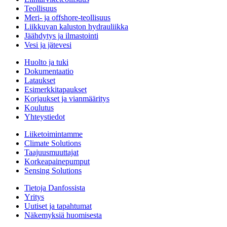
Teollisuus
Meri- ja offshore-teollisuus
Liikkuvan kaluston hydrauliikka
Jäähdytys ja ilmastointi
Vesi ja jätevesi
Huolto ja tuki
Dokumentaatio
Lataukset
Esimerkkitapaukset
Korjaukset ja vianmääritys
Koulutus
Yhteystiedot
Liiketoimintamme
Climate Solutions
Taajuusmuuttajat
Korkeapainepumput
Sensing Solutions
Tietoja Danfossista
Yritys
Uutiset ja tapahtumat
Näkemyksiä huomisesta