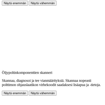
Näytä enemmän
Näytä vähemmän
Öljypoltinkomponenttien skanneri
Skannaa, diagnosoi ja tee vianmäärityksiä. Skannaa nopeasti
polttimon ohjauslaatikon virhekoodit saadaksesi lisäapua ja -tietoja.
Näytä enemmän
Näytä vähemmän