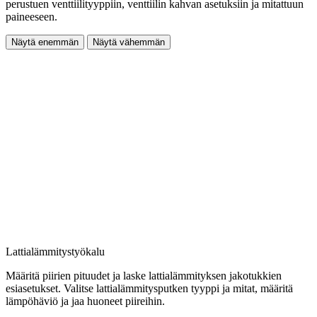
perustuen venttiilityyppiin, venttiilin kahvan asetuksiin ja mitattuun
paineeseen.
Näytä enemmän
Näytä vähemmän
Lattialämmitystyökalu
Määritä piirien pituudet ja laske lattialämmityksen jakotukkien
esiasetukset. Valitse lattialämmitysputken tyyppi ja mitat, määritä
lämpöhäviö ja jaa huoneet piireihin.