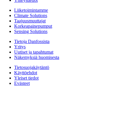
Yhteystiedot
Liiketoimintamme
Climate Solutions
Taajuusmuuttajat
Korkeapainepumput
Sensing Solutions
Tietoja Danfossista
Yritys
Uutiset ja tapahtumat
Näkemyksiä huomisesta
Tietosuojakäytäntö
Käyttöehdot
Yleiset tiedot
Evästeet