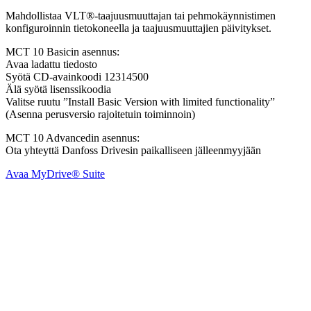
Mahdollistaa VLT®-taajuusmuuttajan tai pehmokäynnistimen
konfiguroinnin tietokoneella ja taajuusmuuttajien päivitykset.
MCT 10 Basicin asennus:
Avaa ladattu tiedosto
Syötä CD-avainkoodi 12314500
Älä syötä lisenssikoodia
Valitse ruutu ”Install Basic Version with limited functionality”
(Asenna perusversio rajoitetuin toiminnoin)
MCT 10 Advancedin asennus:
Ota yhteyttä Danfoss Drivesin paikalliseen jälleenmyyjään
Avaa MyDrive® Suite