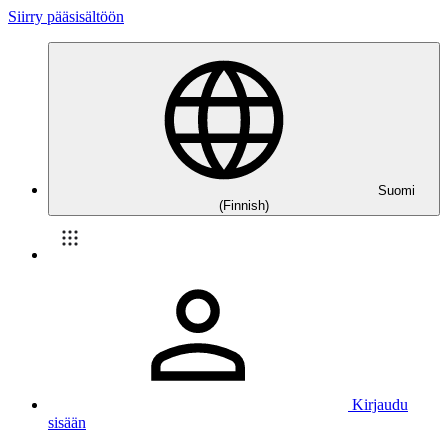
Siirry pääsisältöön
Suomi
(Finnish)
Kirjaudu
sisään