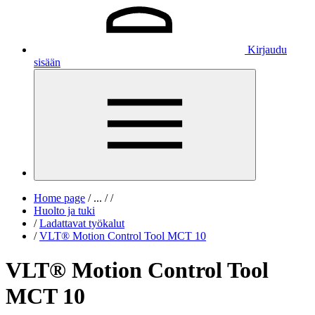
Kirjaudu
sisään
Home page
/
...
/
/
Huolto ja tuki
/
Ladattavat työkalut
/
VLT® Motion Control Tool MCT 10
VLT® Motion Control Tool
MCT 10