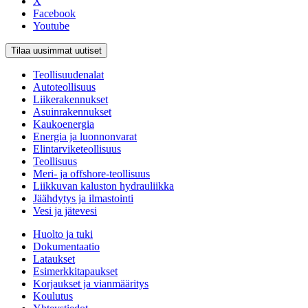
X
Facebook
Youtube
Tilaa uusimmat uutiset
Teollisuudenalat
Autoteollisuus
Liikerakennukset
Asuinrakennukset
Kaukoenergia
Energia ja luonnonvarat
Elintarviketeollisuus
Teollisuus
Meri- ja offshore-teollisuus
Liikkuvan kaluston hydrauliikka
Jäähdytys ja ilmastointi
Vesi ja jätevesi
Huolto ja tuki
Dokumentaatio
Lataukset
Esimerkkitapaukset
Korjaukset ja vianmääritys
Koulutus