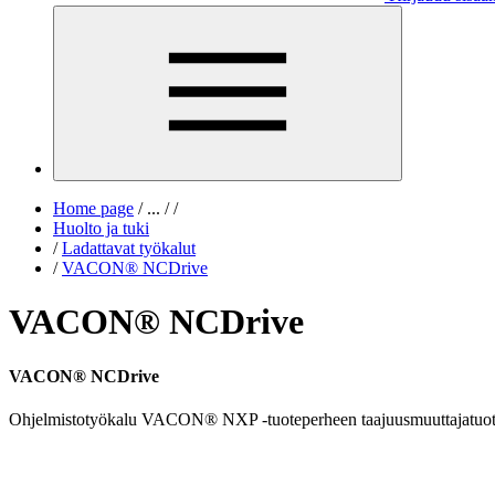
Home page
/
...
/
/
Huolto ja tuki
/
Ladattavat työkalut
/
VACON® NCDrive
VACON® NCDrive
VACON® NCDrive
Ohjelmistotyökalu VACON® NXP -tuoteperheen taajuusmuuttajatuotteid