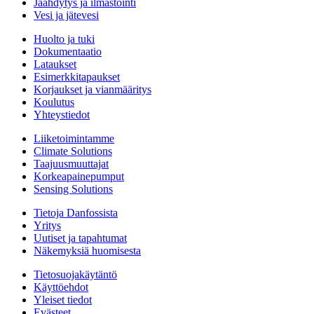
Jäähdytys ja ilmastointi
Vesi ja jätevesi
Huolto ja tuki
Dokumentaatio
Lataukset
Esimerkkitapaukset
Korjaukset ja vianmääritys
Koulutus
Yhteystiedot
Liiketoimintamme
Climate Solutions
Taajuusmuuttajat
Korkeapainepumput
Sensing Solutions
Tietoja Danfossista
Yritys
Uutiset ja tapahtumat
Näkemyksiä huomisesta
Tietosuojakäytäntö
Käyttöehdot
Yleiset tiedot
Evästeet