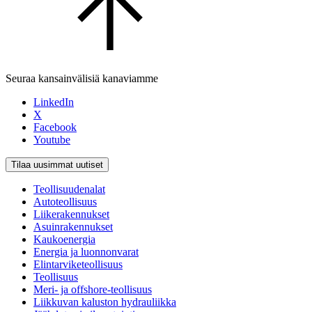
Seuraa kansainvälisiä kanaviamme
LinkedIn
X
Facebook
Youtube
Tilaa uusimmat uutiset
Teollisuudenalat
Autoteollisuus
Liikerakennukset
Asuinrakennukset
Kaukoenergia
Energia ja luonnonvarat
Elintarviketeollisuus
Teollisuus
Meri- ja offshore-teollisuus
Liikkuvan kaluston hydrauliikka