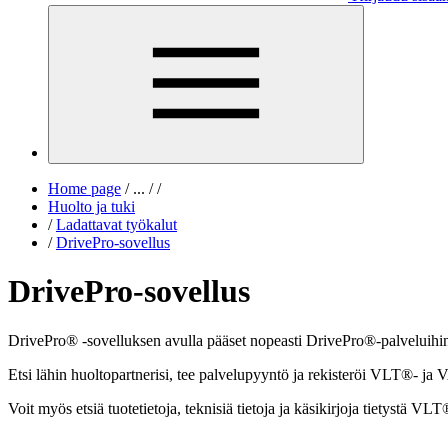
Home page
/
...
/
/
Huolto ja tuki
/
Ladattavat työkalut
/
DrivePro-sovellus
DrivePro-sovellus
DrivePro® -sovelluksen avulla pääset nopeasti DrivePro®-palveluihin, j
Etsi lähin huoltopartnerisi, tee palvelupyyntö ja rekisteröi VLT®- 
Voit myös etsiä tuotetietoja, teknisiä tietoja ja käsikirjoja tietystä