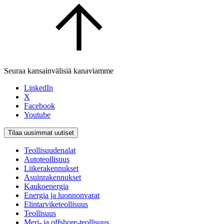
Seuraa kansainvälisiä kanaviamme
LinkedIn
X
Facebook
Youtube
Tilaa uusimmat uutiset
Teollisuudenalat
Autoteollisuus
Liikerakennukset
Asuinrakennukset
Kaukoenergia
Energia ja luonnonvarat
Elintarviketeollisuus
Teollisuus
Meri- ja offshore-teollisuus