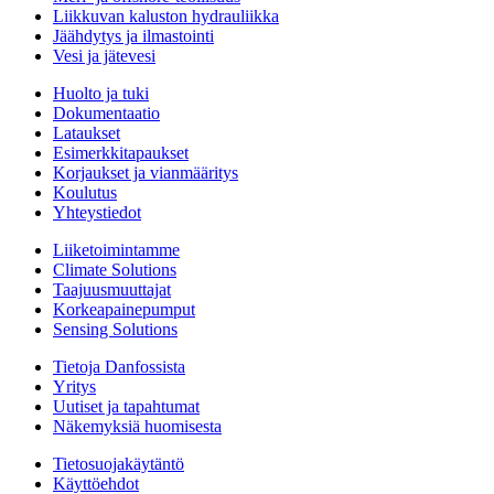
Liikkuvan kaluston hydrauliikka
Jäähdytys ja ilmastointi
Vesi ja jätevesi
Huolto ja tuki
Dokumentaatio
Lataukset
Esimerkkitapaukset
Korjaukset ja vianmääritys
Koulutus
Yhteystiedot
Liiketoimintamme
Climate Solutions
Taajuusmuuttajat
Korkeapainepumput
Sensing Solutions
Tietoja Danfossista
Yritys
Uutiset ja tapahtumat
Näkemyksiä huomisesta
Tietosuojakäytäntö
Käyttöehdot