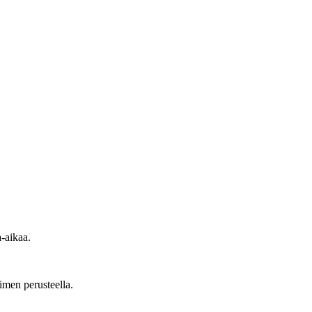
a-aikaa.
imen perusteella.