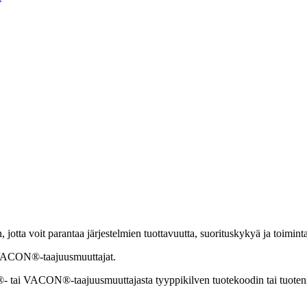
otta voit parantaa järjestelmien tuottavuutta, suorituskykyä ja toimint
ja VACON®-taajuusmuuttajat.
 VLT®- tai VACON®-taajuusmuuttajasta tyyppikilven tuotekoodin tai tuoten