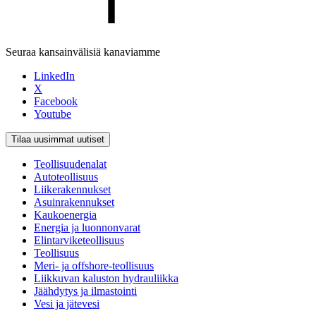
Seuraa kansainvälisiä kanaviamme
LinkedIn
X
Facebook
Youtube
Tilaa uusimmat uutiset
Teollisuudenalat
Autoteollisuus
Liikerakennukset
Asuinrakennukset
Kaukoenergia
Energia ja luonnonvarat
Elintarviketeollisuus
Teollisuus
Meri- ja offshore-teollisuus
Liikkuvan kaluston hydrauliikka
Jäähdytys ja ilmastointi
Vesi ja jätevesi