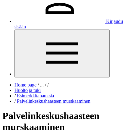
Kirjaudu
sisään
Home page
/
...
/
/
Huolto ja tuki
/
Esimerkkitapauksia
/
Palvelinkeskushaasteen murskaaminen
Palvelinkeskushaasteen
murskaaminen