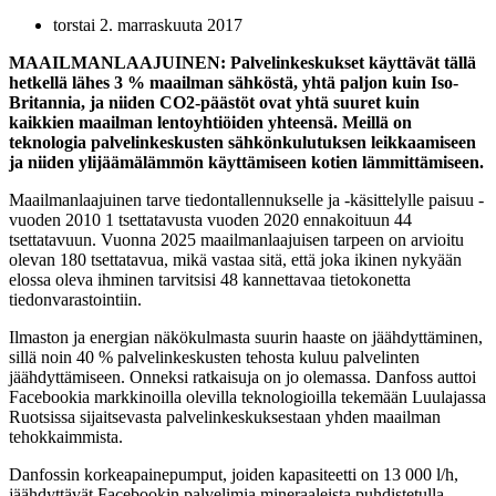
torstai 2. marraskuuta 2017
MAAILMANLAAJUINEN: Palvelinkeskukset käyttävät tällä
hetkellä lähes 3 % maailman sähköstä, yhtä paljon kuin Iso-
Britannia, ja niiden CO2-päästöt ovat yhtä suuret kuin
kaikkien maailman lentoyhtiöiden yhteensä. Meillä on
teknologia palvelinkeskusten sähkönkulutuksen leikkaamiseen
ja niiden ylijäämälämmön käyttämiseen kotien lämmittämiseen.
Maailmanlaajuinen tarve tiedontallennukselle ja -käsittelylle paisuu -
vuoden 2010 1 tsettatavusta vuoden 2020 ennakoituun 44
tsettatavuun. Vuonna 2025 maailmanlaajuisen tarpeen on arvioitu
olevan 180 tsettatavua, mikä vastaa sitä, että joka ikinen nykyään
elossa oleva ihminen tarvitsisi 48 kannettavaa tietokonetta
tiedonvarastointiin.
Ilmaston ja energian näkökulmasta suurin haaste on jäähdyttäminen,
sillä noin 40 % palvelinkeskusten tehosta kuluu palvelinten
jäähdyttämiseen. Onneksi ratkaisuja on jo olemassa. Danfoss auttoi
Facebookia markkinoilla olevilla teknologioilla tekemään Luulajassa
Ruotsissa sijaitsevasta palvelinkeskuksestaan yhden maailman
tehokkaimmista.
Danfossin korkeapainepumput, joiden kapasiteetti on 13 000 l/h,
jäähdyttävät Facebookin palvelimia mineraaleista puhdistetulla