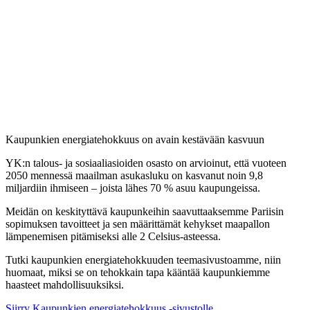
Kaupunkien energiatehokkuus on avain kestävään kasvuun
YK:n talous- ja sosiaaliasioiden osasto on arvioinut, että vuoteen
2050 mennessä maailman asukasluku on kasvanut noin 9,8
miljardiin ihmiseen – joista lähes 70 % asuu kaupungeissa.
Meidän on keskityttävä kaupunkeihin saavuttaaksemme Pariisin
sopimuksen tavoitteet ja sen määrittämät kehykset maapallon
lämpenemisen pitämiseksi alle 2 Celsius-asteessa.
Tutki kaupunkien energiatehokkuuden teemasivustoamme, niin
huomaat, miksi se on tehokkain tapa kääntää kaupunkiemme
haasteet mahdollisuuksiksi.
Siirry Kaupunkien energiatehokkuus -sivustolle