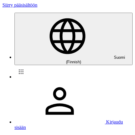
Siirry pääsisältöön
Suomi
(Finnish)
Kirjaudu
sisään