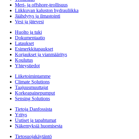
Meri- ja offshore-teollisuus
Liikkuvan kaluston hydrauliikka
Jäähdytys ja ilmastointi
Vesi ja jätevesi
Huolto ja tuki
Dokumentaatio
Lataukset
Esimerkkitapaukset
Korjaukset ja vianmääritys
Koulutus
Yhteystiedot
Liiketoimintamme
Climate Solutions
Taajuusmuuttajat
Korkeapainepumput
Sensing Solutions
Tietoja Danfossista
Yritys
Uutiset ja tapahtumat
Näkemyksiä huomisesta
Tietosuojakäytäntö