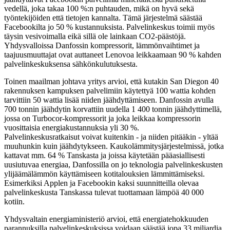
vedellä, joka takaa 100 %:n puhtauden, mikä on hyvä sekä
työntekijöiden että tietojen kannalta. Tämä järjestelmä säästää
Facebookilta jo 50 % kustannuksista. Palvelinkeskus toimii myös
täysin vesivoimalla eikä sillä ole lainkaan CO2-päästöjä.
Yhdysvalloissa Danfossin kompressorit, lämmönvaihtimet ja
taajuusmuuttajat ovat auttaneet Lenovoa leikkaamaan 90 % kahden
palvelinkeskuksensa sähkönkulutuksesta.
Toinen maailman johtava yritys arvioi, että kutakin San Diegon 40
rakennuksen kampuksen palvelimiin käytettyä 100 wattia kohden
tarvittiin 50 wattia lisää niiden jäähdyttämiseen. Danfossin avulla
700 tonnin jäähdytin korvattiin uudella 1 400 tonnin jäähdyttimellä,
jossa on Turbocor-kompressorit ja joka leikkaa kompressorin
vuosittaisia energiakustannuksia yli 30 %.
Palvelinkeskusratkaisut voivat kuitenkin - ja niiden pitääkin - yltää
muuhunkin kuin jäähdytykseen. Kaukolämmitysjärjestelmissä, jotka
kattavat mm. 64 % Tanskasta ja joissa käytetään pääasiallisesti
uusiutuvaa energiaa, Danfossilla on jo teknologia palvelinkeskusten
ylijäämälämmön käyttämiseen kotitalouksien lämmittämiseksi.
Esimerkiksi Applen ja Facebookin kaksi suunnitteilla olevaa
palvelinkeskusta Tanskassa tulevat tuottamaan lämpöä 40 000
kotiin.
Yhdysvaltain energiaministeriö arvioi, että energiatehokkuuden
parannuksilla palvelinkeskuksissa voidaan säästää jopa 33 miljardia