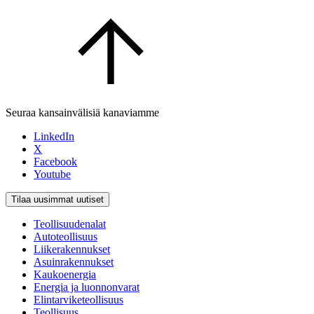
Seuraa kansainvälisiä kanaviamme
LinkedIn
X
Facebook
Youtube
Tilaa uusimmat uutiset
Teollisuudenalat
Autoteollisuus
Liikerakennukset
Asuinrakennukset
Kaukoenergia
Energia ja luonnonvarat
Elintarviketeollisuus
Teollisuus