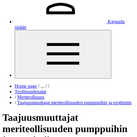
Kirjaudu
sisään
Home page
/
...
/
/
Teollisuudenalat
/
Meriteollisuus
/
Taajuusmuuttajat meriteollisuuden pumppuihin ja erottimiin
Taajuusmuuttajat
meriteollisuuden pumppuihin