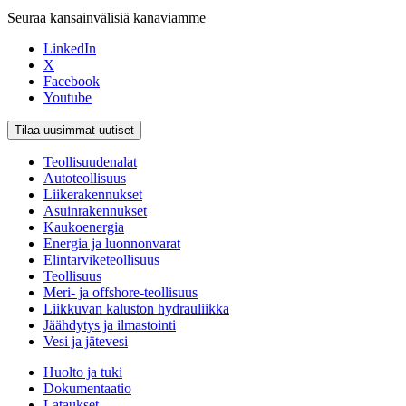
Seuraa kansainvälisiä kanaviamme
LinkedIn
X
Facebook
Youtube
Tilaa uusimmat uutiset
Teollisuudenalat
Autoteollisuus
Liikerakennukset
Asuinrakennukset
Kaukoenergia
Energia ja luonnonvarat
Elintarviketeollisuus
Teollisuus
Meri- ja offshore-teollisuus
Liikkuvan kaluston hydrauliikka
Jäähdytys ja ilmastointi
Vesi ja jätevesi
Huolto ja tuki
Dokumentaatio
Lataukset