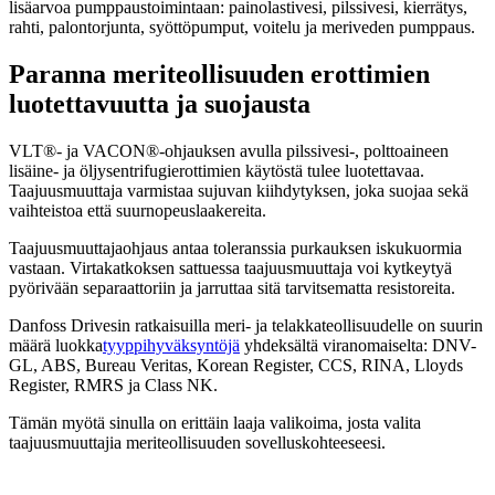
lisäarvoa pumppaustoimintaan: painolastivesi, pilssivesi, kierrätys,
rahti, palontorjunta, syöttöpumput, voitelu ja meriveden pumppaus.
Paranna meriteollisuuden erottimien
luotettavuutta ja suojausta
VLT®- ja VACON®-ohjauksen avulla pilssivesi-, polttoaineen
lisäine- ja öljysentrifugierottimien käytöstä tulee luotettavaa.
Taajuusmuuttaja varmistaa sujuvan kiihdytyksen, joka suojaa sekä
vaihteistoa että suurnopeuslaakereita.
Taajuusmuuttajaohjaus antaa toleranssia purkauksen iskukuormia
vastaan. Virtakatkoksen sattuessa taajuusmuuttaja voi kytkeytyä
pyörivään separaattoriin ja jarruttaa sitä tarvitsematta resistoreita.
Danfoss Drivesin ratkaisuilla meri- ja telakkateollisuudelle on suurin
määrä luokka
tyyppihyväksyntöjä
yhdeksältä viranomaiselta: DNV-
GL, ABS, Bureau Veritas, Korean Register, CCS, RINA, Lloyds
Register, RMRS ja Class NK.
Tämän myötä sinulla on erittäin laaja valikoima, josta valita
taajuusmuuttajia meriteollisuuden sovelluskohteeseesi.