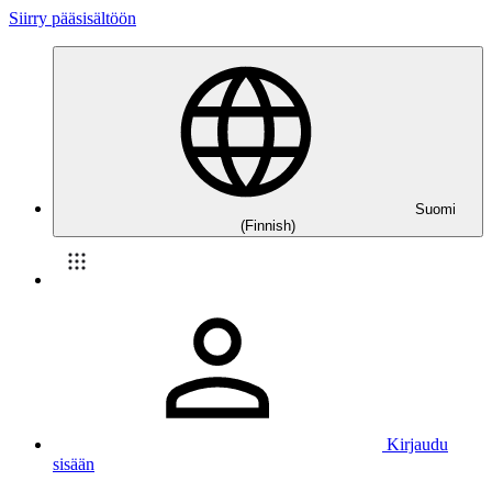
Siirry pääsisältöön
Suomi
(Finnish)
Kirjaudu
sisään