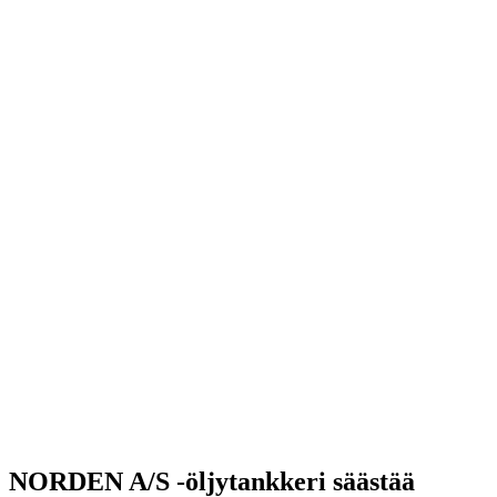
NORDEN A/S -öljytankkeri säästää