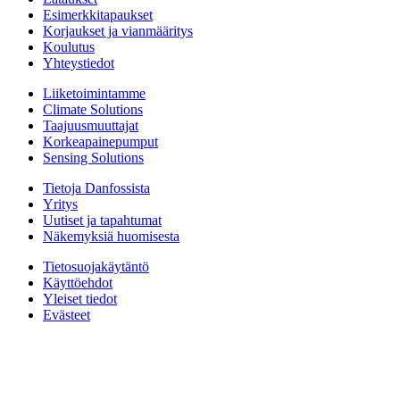
Esimerkkitapaukset
Korjaukset ja vianmääritys
Koulutus
Yhteystiedot
Liiketoimintamme
Climate Solutions
Taajuusmuuttajat
Korkeapainepumput
Sensing Solutions
Tietoja Danfossista
Yritys
Uutiset ja tapahtumat
Näkemyksiä huomisesta
Tietosuojakäytäntö
Käyttöehdot
Yleiset tiedot
Evästeet