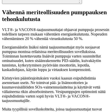
;
Vähennä meriteollisuuden pumppauksen
tehonkulutusta
VLT®- ja VACON®-taajuusmuuttajat ohjaavat pumppuja prosessin
todellisen tarpeen mukaan vähentäen energiankulutusta. Nopeuden
vähentäminen 20 % vähentää virrankulutusta 50 %.
Energiansäästön lisäksi nämä taajuusmuuttajat myös suojaavat
pumppua monissa erilaisissa meriteollisuuden sovelluksissa.
Toiminnan luotettavuutta lisäävät pumppuja varten suunnitellut
ominaisuudet, kuten sisäänrakennettu PID-säädin, kuivakäytön
tunnistus, kytkeytyminen pyörivään moottoriin, lepotila,
kaskadiohjaus, käyrän loppu ja virtauksen kompensointi.
Kiristyvien päästörajoituksien vuoksi kaasun esipuhdistimia
asennetaan usein. Ne toimivat pää- ja lisämoottorien ja
kuumavesisäiliöiden SOx-vaimennuslaitteina ja käyttävät vettä
väliaineena rikin absorboimiseen. Vesipumppujen optimointi näitä
esipuhdistimia varten sopii hyvin VLT®- ja VACON®-
taajuusmuuttajille.
Muita tyypillisiä sovelluskohteita, joissa taajuusmuuttajat tuovat