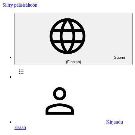
Siirry pääsisältöön
Suomi
(Finnish)
Kirjaudu
sisään