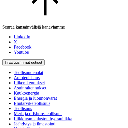
Seuraa kansainvälisiä kanaviamme
LinkedIn
X
Facebook
Youtube
Tilaa uusimmat uutiset
Teollisuudenalat
Autoteollisuus
Liikerakennukset
Asuinrakennukset
Kaukoenergia
Energia ja luonnonvarat
Elintarviketeollisuus
Teollisuus
Meri- ja offshore-teollisuus
Liikkuvan kaluston hydrauliikka
Jäähdytys ja ilmastointi