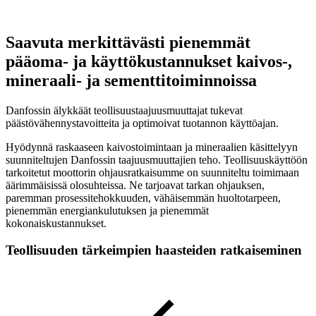
Saavuta merkittävästi pienemmät
pääoma- ja käyttökustannukset kaivos-,
mineraali- ja sementtitoiminnoissa
Danfossin älykkäät teollisuustaajuusmuuttajat tukevat
päästövähennystavoitteita ja optimoivat tuotannon käyttöajan.
Hyödynnä raskaaseen kaivostoimintaan ja mineraalien käsittelyyn
suunniteltujen Danfossin taajuusmuuttajien teho. Teollisuuskäyttöön
tarkoitetut moottorin ohjausratkaisumme on suunniteltu toimimaan
äärimmäisissä olosuhteissa. Ne tarjoavat tarkan ohjauksen,
paremman prosessitehokkuuden, vähäisemmän huoltotarpeen,
pienemmän energiankulutuksen ja pienemmät
kokonaiskustannukset.
Teollisuuden tärkeimpien haasteiden ratkaiseminen