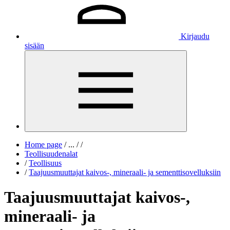
Kirjaudu
sisään
Home page
/
...
/
/
Teollisuudenalat
/
Teollisuus
/
Taajuusmuuttajat kaivos-, mineraali- ja sementtisovelluksiin
Taajuusmuuttajat kaivos-,
mineraali- ja