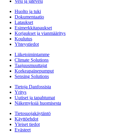
Vesi ja jätevesi
Huolto ja tuki
Dokumentaatio
Lataukset
Esimerkkitapaukset
Korjaukset ja vianmääritys
Koulutus
Yhteystiedot
Liiketoimintamme
Climate Solutions
Taajuusmuuttajat
Korkeapainepumput
Sensing Solutions
Tietoja Danfossista
Yritys
Uutiset ja tapahtumat
Näkemyksiä huomisesta
Tietosuojakäytäntö
Käyttöehdot
Yleiset tiedot
Evästeet