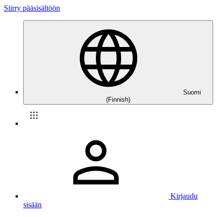
Siirry pääsisältöön
Suomi
(Finnish)
Kirjaudu
sisään