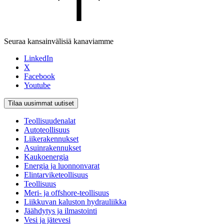
Seuraa kansainvälisiä kanaviamme
LinkedIn
X
Facebook
Youtube
Tilaa uusimmat uutiset
Teollisuudenalat
Autoteollisuus
Liikerakennukset
Asuinrakennukset
Kaukoenergia
Energia ja luonnonvarat
Elintarviketeollisuus
Teollisuus
Meri- ja offshore-teollisuus
Liikkuvan kaluston hydrauliikka
Jäähdytys ja ilmastointi
Vesi ja jätevesi