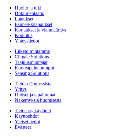
Huolto ja tuki
Dokumentaatio
Lataukset
Esimerkkitapaukset
Korjaukset ja vianmääritys
Koulutus
Yhteystiedot
Liiketoimintamme
Climate Solutions
Taajuusmuuttajat
Korkeapainepumput
Sensing Solutions
Tietoja Danfossista
Yritys
Uutiset ja tapahtumat
Näkemyksiä huomisesta
Tietosuojakäytäntö
Käyttöehdot
Yleiset tiedot
Evästeet