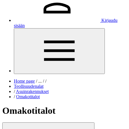
Kirjaudu
sisään
Home page
/
...
/
/
Teollisuudenalat
/
Asuinrakennukset
/
Omakotitalot
Omakotitalot