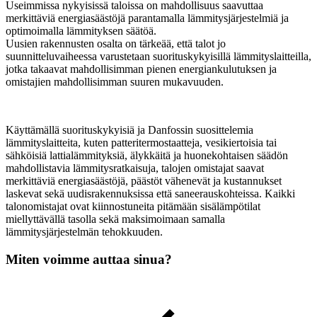
Useimmissa nykyisissä taloissa on mahdollisuus saavuttaa
merkittäviä energiasäästöjä parantamalla lämmitysjärjestelmiä ja
optimoimalla lämmityksen säätöä.
Uusien rakennusten osalta on tärkeää, että talot jo
suunnitteluvaiheessa varustetaan suorituskykyisillä lämmityslaitteilla,
jotka takaavat mahdollisimman pienen energiankulutuksen ja
omistajien mahdollisimman suuren mukavuuden.
Käyttämällä suorituskykyisiä ja Danfossin suosittelemia
lämmityslaitteita, kuten patteritermostaatteja, vesikiertoisia tai
sähköisiä lattialämmityksiä, älykkäitä ja huonekohtaisen säädön
mahdollistavia lämmitysratkaisuja, talojen omistajat saavat
merkittäviä energiasäästöjä, päästöt vähenevät ja kustannukset
laskevat sekä uudisrakennuksissa että saneerauskohteissa. Kaikki
talonomistajat ovat kiinnostuneita pitämään sisälämpötilat
miellyttävällä tasolla sekä maksimoimaan samalla
lämmitysjärjestelmän tehokkuuden.
Miten voimme auttaa sinua?