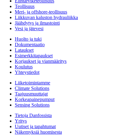
Elintarviketeollisuus
Teollisuus
Meri- ja offshore-teollisuus
Liikkuvan kaluston hydrauliikka
Jäähdytys ja ilmastointi
Vesi ja jätevesi
Huolto ja tuki
Dokumentaatio
Lataukset
Esimerkkitapaukset
Korjaukset ja vianmääritys
Koulutus
Yhteystiedot
Liiketoimintamme
Climate Solutions
Taajuusmuuttajat
Korkeapainepumput
Sensing Solutions
Tietoja Danfossista
Yritys
Uutiset ja tapahtumat
Näkemyksiä huomisesta