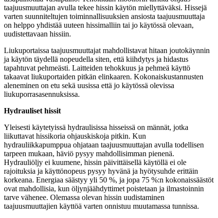
taajuusmuuttajan avulla tekee hissin käytön miellyttäväksi. Hissejä
varten suunniteltujen toiminnallisuuksien ansiosta taajuusmuuttaja
on helppo yhdistää uuteen hissimalliin tai jo käytössä olevaan,
uudistettavaan hissiin.
Liukuportaissa taajuusmuuttajat mahdollistavat hitaan joutokäynnin
ja käytön täydellä nopeudella siten, että kiihdytys ja hidastus
tapahtuvat pehmeästi. Laitteiden tehokkuus ja pehmeä käyttö
takaavat liukuportaiden pitkän elinkaaren. Kokonaiskustannusten
aleneminen on etu sekä uusissa että jo käytössä olevissa
liukuporrasasennuksissa.
Hydrauliset hissit
Yleisesti käytetyissä hydraulisissa hisseissä on männät, jotka
liikuttavat hissikoria ohjauskiskoja pitkin. Kun
hydrauliikkapumppua ohjataan taajuusmuuttajan avulla todellisen
tarpeen mukaan, häviö pysyy mahdollisimman pienenä.
Hydrauliöljy ei kuumene, hissin päivittäisellä käytöllä ei ole
rajoituksia ja käyttönopeus pysyy hyvänä ja hyötysuhde erittäin
korkeana. Energiaa säästyy yli 50 %, ja jopa 75 %:n kokonaissäästöt
ovat mahdollisia, kun öljynjäähdyttimet poistetaan ja ilmastoinnin
tarve vähenee. Olemassa olevan hissin uudistaminen
taajuusmuuttajien käyttöä varten onnistuu muutamassa tunnissa.