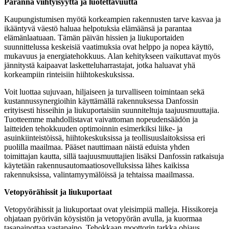
Paranna viihtyisyyttä ja luotettavuutta
Kaupungistumisen myötä korkeampien rakennusten tarve kasvaa ja
ikääntyvä väestö haluaa helpotuksia elämäänsä ja parantaa
elämänlaatuaan. Tämän päivän hissien ja liukuportaiden
suunnittelussa keskeisiä vaatimuksia ovat helppo ja nopea käyttö,
mukavuus ja energiatehokkuus. Alan kehitykseen vaikuttavat myös
jännitystä kaipaavat lasketteluharrastajat, jotka haluavat yhä
korkeampiin rinteisiin hiihtokeskuksissa.
Voit luottaa sujuvaan, hiljaiseen ja turvalliseen toimintaan sekä
kustannussynergioihin käyttämällä rakennuksessa Danfossin
erityisesti hisseihin ja liukuportaisiin suunniteltuja taajuusmuuttajia.
Tuotteemme mahdollistavat vaivattoman nopeudensäädön ja
laitteiden tehokkuuden optimoinnin esimerkiksi liike- ja
asuinkiinteistöissä, hiihtokeskuksissa ja teollisuuslaitoksissa eri
puolilla maailmaa. Pääset nauttimaan näistä eduista yhden
toimittajan kautta, sillä taajuusmuuttajien lisäksi Danfossin ratkaisuja
käytetään rakennusautomaatiosovelluksissa lähes kaikissa
rakennuksissa, valintamyymälöissä ja tehtaissa maailmassa.
Vetopyörähissit ja liukuportaat
Vetopyörähissit ja liukuportaat ovat yleisimpiä malleja. Hissikoreja
ohjataan pyörivän köysistön ja vetopyörän avulla, ja kuormaa
tasapainottaa vastapaino. Tehokkaan moottorin tarkka ohjaus