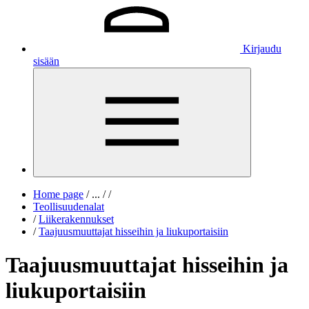
Kirjaudu
sisään
Home page
/
...
/
/
Teollisuudenalat
/
Liikerakennukset
/
Taajuusmuuttajat hisseihin ja liukuportaisiin
Taajuusmuuttajat hisseihin ja
liukuportaisiin