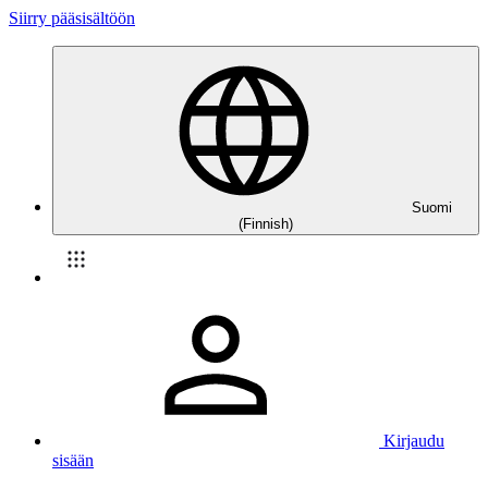
Siirry pääsisältöön
Suomi
(Finnish)
Kirjaudu
sisään