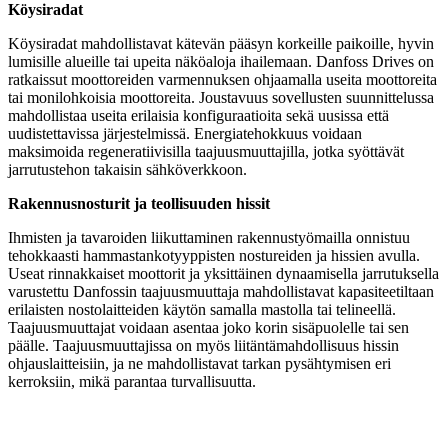
Köysiradat
Köysiradat mahdollistavat kätevän pääsyn korkeille paikoille, hyvin
lumisille alueille tai upeita näköaloja ihailemaan. Danfoss Drives on
ratkaissut moottoreiden varmennuksen ohjaamalla useita moottoreita
tai monilohkoisia moottoreita. Joustavuus sovellusten suunnittelussa
mahdollistaa useita erilaisia konfiguraatioita sekä uusissa että
uudistettavissa järjestelmissä. Energiatehokkuus voidaan
maksimoida regeneratiivisilla taajuusmuuttajilla, jotka syöttävät
jarrutustehon takaisin sähköverkkoon.
Rakennusnosturit ja teollisuuden hissit
Ihmisten ja tavaroiden liikuttaminen rakennustyömailla onnistuu
tehokkaasti hammastankotyyppisten nostureiden ja hissien avulla.
Useat rinnakkaiset moottorit ja yksittäinen dynaamisella jarrutuksella
varustettu Danfossin taajuusmuuttaja mahdollistavat kapasiteetiltaan
erilaisten nostolaitteiden käytön samalla mastolla tai telineellä.
Taajuusmuuttajat voidaan asentaa joko korin sisäpuolelle tai sen
päälle. Taajuusmuuttajissa on myös liitäntämahdollisuus hissin
ohjauslaitteisiin, ja ne mahdollistavat tarkan pysähtymisen eri
kerroksiin, mikä parantaa turvallisuutta.