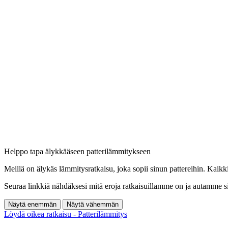
Helppo tapa älykkääseen patterilämmitykseen
Meillä on älykäs lämmitysratkaisu, joka sopii sinun pattereihin. Kaikk
Seuraa linkkiä nähdäksesi mitä eroja ratkaisuillamme on ja autamme sin
Näytä enemmän
Näytä vähemmän
Löydä oikea ratkaisu - Patterilämmitys