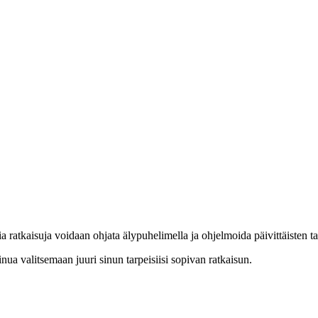
ia ratkaisuja voidaan ohjata älypuhelimella ja ohjelmoida päivittäisten 
ua valitsemaan juuri sinun tarpeisiisi sopivan ratkaisun.