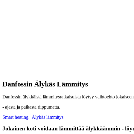
Danfossin Älykäs Lämmitys
Danfossin älykkäistä lämmitysratkaisuista löytyy vaihtoehto jokaiseen 
- ajasta ja paikasta riippumatta.
Smart heating | Älykäs lämmitys
Jokainen koti voidaan lämmittää älykkäämmin - löydä