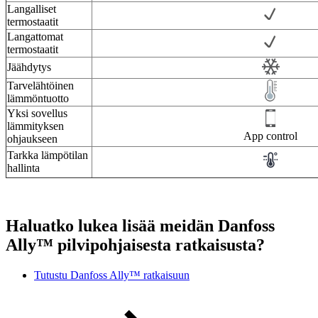
Langalliset
termostaatit
Langattomat
termostaatit
Jäähdytys
Tarvelähtöinen
lämmöntuotto
Yksi sovellus
lämmityksen
App control
ohjaukseen
Tarkka lämpötilan
hallinta
Haluatko lukea lisää meidän Danfoss
Ally™ pilvipohjaisesta ratkaisusta?
Tutustu Danfoss Ally™ ratkaisuun