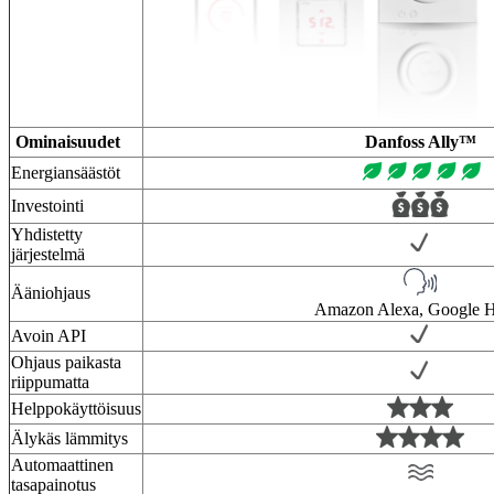
Ominaisuudet
Danfoss Ally™
Energiansäästöt
Investointi
Yhdistetty
järjestelmä
Ääniohjaus
Amazon Alexa, Google 
Avoin API
Ohjaus paikasta
riippumatta
Helppokäyttöisuus
Älykäs lämmitys
Automaattinen
tasapainotus