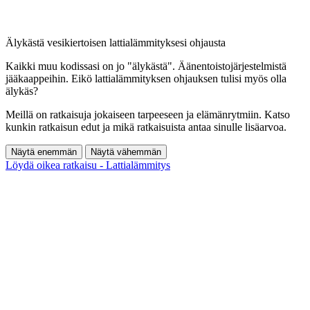
Älykästä vesikiertoisen lattialämmityksesi ohjausta
Kaikki muu kodissasi on jo "älykästä". Äänentoistojärjestelmistä
jääkaappeihin. Eikö lattialämmityksen ohjauksen tulisi myös olla
älykäs?
Meillä on ratkaisuja jokaiseen tarpeeseen ja elämänrytmiin. Katso
kunkin ratkaisun edut ja mikä ratkaisuista antaa sinulle lisäarvoa.
Näytä enemmän
Näytä vähemmän
Löydä oikea ratkaisu - Lattialämmitys