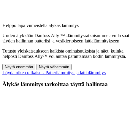
Helppo tapa viimeistellä älykäs lämmitys
Uuden älykkään Danfoss Ally ™ -lämmitysratkaisumme avulla saat
täyden hallinnan patteriisi ja vesikiertoiseen lattialämmitykseen.
Tutustu yleiskatsaukseen kaikista ominaisuuksista ja näet, kuinka
helposti Danfoss Ally™ voi auttaa parantamaan kodin lämmitystä.
Näytä enemmän
Näytä vähemmän
Löydä oikea ratkaisu - Patterilämmitys ja lattialämmitys
Älykäs lämmitys tarkoittaa täyttä hallintaa