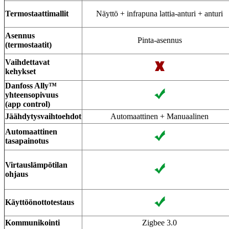
Termostaattimallit
Näyttö + infrapuna lattia-anturi + anturi
Asennus
Pinta-asennus
(termostaatit)
Vaihdettavat
kehykset
Danfoss Ally™
yhteensopivuus
(app control)
Jäähdytysvaihtoehdot
Automaattinen + Manuaalinen
Automaattinen
tasapainotus
Virtauslämpötilan
ohjaus
Käyttöönottotestaus
Kommunikointi
Zigbee 3.0