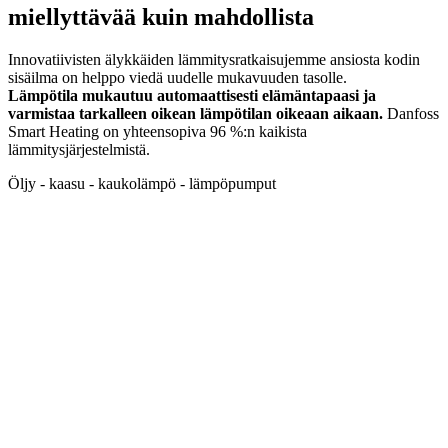
miellyttävää kuin mahdollista
Innovatiivisten älykkäiden lämmitysratkaisujemme ansiosta kodin
sisäilma on helppo viedä uudelle mukavuuden tasolle.
Lämpötila mukautuu automaattisesti elämäntapaasi ja
varmistaa tarkalleen oikean lämpötilan oikeaan aikaan.
Danfoss
Smart Heating on yhteensopiva 96 %:n kaikista
lämmitysjärjestelmistä.
Öljy - kaasu - kaukolämpö - lämpöpumput