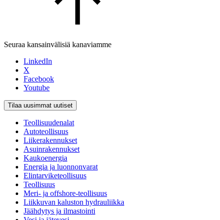
Seuraa kansainvälisiä kanaviamme
LinkedIn
X
Facebook
Youtube
Tilaa uusimmat uutiset
Teollisuudenalat
Autoteollisuus
Liikerakennukset
Asuinrakennukset
Kaukoenergia
Energia ja luonnonvarat
Elintarviketeollisuus
Teollisuus
Meri- ja offshore-teollisuus
Liikkuvan kaluston hydrauliikka
Jäähdytys ja ilmastointi
Vesi ja jätevesi