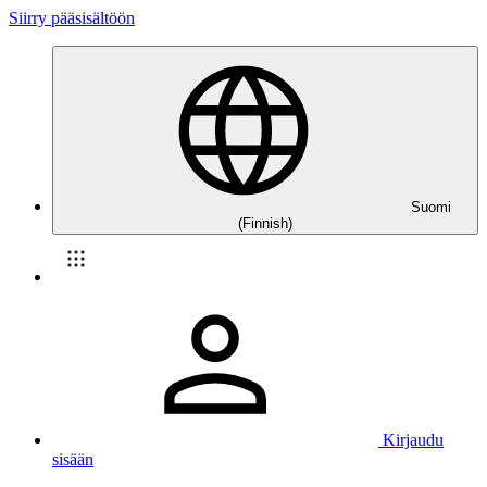
Siirry pääsisältöön
Suomi
(Finnish)
Kirjaudu
sisään