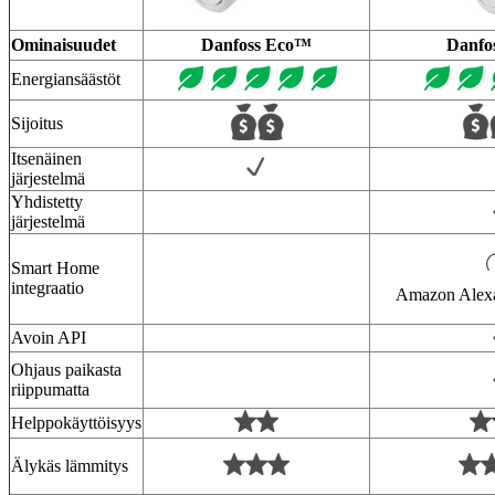
Ominaisuudet
Danfoss Eco™
Danfo
Energiansäästöt
Sijoitus
Itsenäinen
järjestelmä
Yhdistetty
järjestelmä
Smart Home
integraatio
Amazon Alex
Avoin API
Ohjaus paikasta
riippumatta
Helppokäyttöisyys
Älykäs lämmitys