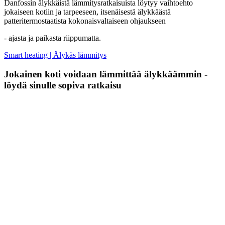
Danfossin älykkäistä lämmitysratkaisuista löytyy vaihtoehto
jokaiseen kotiin ja tarpeeseen, itsenäisestä älykkäästä
patteritermostaatista kokonaisvaltaiseen ohjaukseen
- ajasta ja paikasta riippumatta.
Smart heating | Älykäs lämmitys
Jokainen koti voidaan lämmittää älykkäämmin -
löydä sinulle sopiva ratkaisu