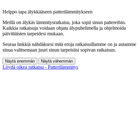
Helppo tapa älykkääseen patterilämmitykseen
Meillä on älykäs lämmitysratkaisu, joka sopii sinun pattereihin.
Kaikkia ratkaisuja voidaan ohjata älypuhelimella ja ohjelmoida
päivittäisten tarpeidesi mukaan.
Seuraa linkkiä nähdäksesi mitä eroja ratkaisuillamme on ja autamme
sinua valitsemaan juuri sinun tarpeisiisi sopivan ratkaisun.
Näytä enemmän
Näytä vähemmän
Löydä oikea ratkaisu - Patterilämmitys