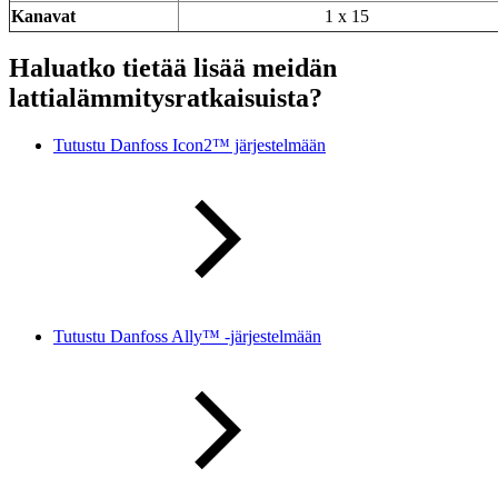
Kanavat
1 x 15
Haluatko tietää lisää meidän
lattialämmitysratkaisuista?
Tutustu Danfoss Icon2™ järjestelmään
Tutustu Danfoss Ally™ -järjestelmään