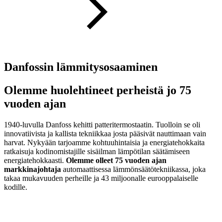
Danfossin lämmitysosaaminen
Olemme huolehtineet perheistä jo 75
vuoden ajan
1940-luvulla Danfoss kehitti patteritermostaatin. Tuolloin se oli
innovatiivista ja kallista tekniikkaa josta pääsivät nauttimaan vain
harvat. Nykyään tarjoamme kohtuuhintaisia ​​ja energiatehokkaita
ratkaisuja kodinomistajille sisäilman lämpötilan säätämiseen
energiatehokkaasti.
Olemme olleet 75 vuoden ajan
markkinajohtaja
automaattisessa lämmönsäätötekniikassa, joka
takaa mukavuuden perheille ja 43 miljoonalle eurooppalaiselle
kodille.