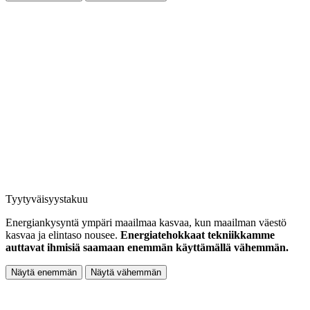
Tyytyväisyystakuu
Energiankysyntä ympäri maailmaa kasvaa, kun maailman väestö
kasvaa ja elintaso nousee.
Energiatehokkaat tekniikkamme
auttavat ihmisiä saamaan enemmän käyttämällä vähemmän.
Näytä enemmän
Näytä vähemmän