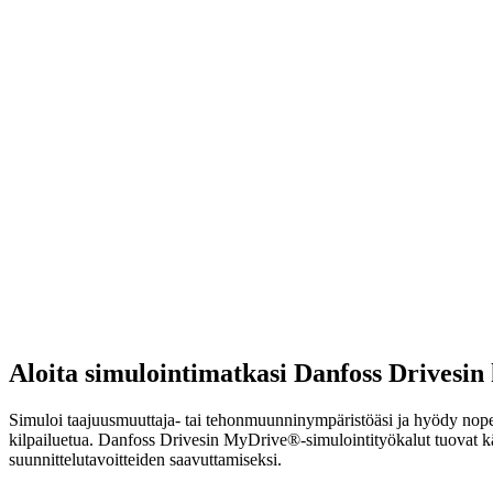
Aloita simulointimatkasi Danfoss Drivesin
Simuloi taajuusmuuttaja- tai tehonmuunninympäristöäsi ja hyödy nope
kilpailuetua. Danfoss Drivesin MyDrive®-simulointityökalut tuovat käytt
suunnittelutavoitteiden saavuttamiseksi.