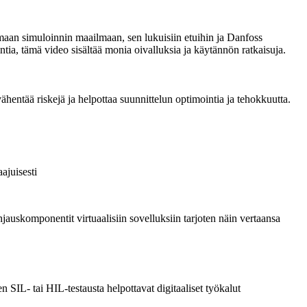
maan simuloinnin maailmaan, sen lukuisiin etuihin ja Danfoss
intia, tämä video sisältää monia oivalluksia ja käytännön ratkaisuja.
entää riskejä ja helpottaa suunnittelun optimointia ja tehokkuutta.
ajuisesti
hjauskomponentit virtuaalisiin sovelluksiin tarjoten näin vertaansa
n SIL- tai HIL-testausta helpottavat digitaaliset työkalut