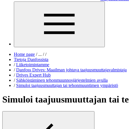
Home page
/
...
/
/
Tietoja Danfossista
/
Liiketoimintamme
/
Danfoss Drives: Maailman johtava taajuusmuuttajavalmistaja
/
Drives Expert Hub
/
Sähköistäminen tehonmuunnosjärjestelmien avulla
/
Simuloi taajuusmuuttajan tai tehonmuuntimen ympäristö
Simuloi taajuusmuuttajan tai 