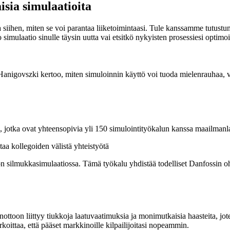
isia simulaatioita
iihen, miten se voi parantaa liiketoimintaasi. Tule kanssamme tutustu
 simulaatio sinulle täysin uutta vai etsitkö nykyisten prosessiesi optimo
anigovszki kertoo, miten simuloinnin käyttö voi tuoda mielenrauhaa, väh
a, jotka ovat yhteensopivia yli 150 simulointityökalun kanssa maailmanla
taa kollegoiden välistä yhteistyötä
ston silmukkasimulaatiossa. Tämä työkalu yhdistää todelliset Danfossin o
ottoon liittyy tiukkoja laatuvaatimuksia ja monimutkaisia haasteita, jote
ittaa, että pääset markkinoille kilpailijoitasi nopeammin.