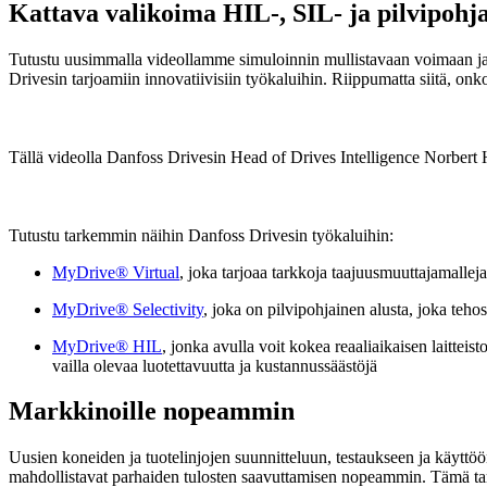
Kattava valikoima HIL-, SIL- ja pilvipohja
Tutustu uusimmalla videollamme simuloinnin mullistavaan voimaan ja s
Drivesin tarjoamiin innovatiivisiin työkaluihin. Riippumatta siitä, onko
Tällä videolla Danfoss Drivesin Head of Drives Intelligence Norbert H
Tutustu tarkemmin näihin Danfoss Drivesin työkaluihin:
MyDrive® Virtual
, joka tarjoaa tarkkoja taajuusmuuttajamallej
MyDrive® Selectivity
, joka on pilvipohjainen alusta, joka tehos
MyDrive® HIL
, jonka avulla voit kokea reaaliaikaisen laittei
vailla olevaa luotettavuutta ja kustannussäästöjä
Markkinoille nopeammin
Uusien koneiden ja tuotelinjojen suunnitteluun, testaukseen ja käyttöön
mahdollistavat parhaiden tulosten saavuttamisen nopeammin. Tämä tarko