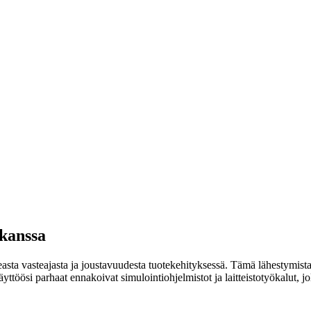
 kanssa
asta vasteajasta ja joustavuudesta tuotekehityksessä. Tämä lähestymi
öösi parhaat ennakoivat simulointiohjelmistot ja laitteistotyökalut, jol