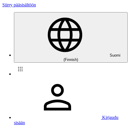
Siirry pääsisältöön
Suomi
(Finnish)
Kirjaudu
sisään