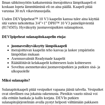
Ilman sähkönsyötön katkaisemista itserajoittuva lämpökaapeli ei
koskaan lopeta lämmittämistä eli on aina päällä. Kaapeli pitää
varustaa 30 mA vikavirtasuojalla.
Uuden DEVIpipeheat™ 10 V3 kaapelin kanssa tulee aina käyttää
sitä varten tarkoitettua 3/4”+1” DPH™ 10 V3 paineläpivientiä
(8174505). Hyväksytty juomavesiputkien sulanapitoon.
DEVIpipeheat sulanapitokaapelin etuja:
juomavesihyväksytty lämpökaapeli
itserajoittuvan kaapelin teho kasvaa ja laskee ympäristön
lämpötilan mukaan
Asennusvalmiit Readymade kaapelit
Räätälöitävät kelakaapelit kohteeseen kuin kohteeseen
Soveltuu asennettavaksi juomavesiputkien ja putkien sisä- ja
ulkopuolelle
Miksi sulanapito?
Sulanapitokaapeli pitää vesiputket vapaana jäästä talvella. Vesiputket
ovat oleellinen osa jokaista rakennusta. Pienikin vaurio niissä voi
olla erittäin hankala ja kallis korjata. DEVIn putkien
sulanapitojärjestelmän avulla pystyt helposti välttämään pakkasen