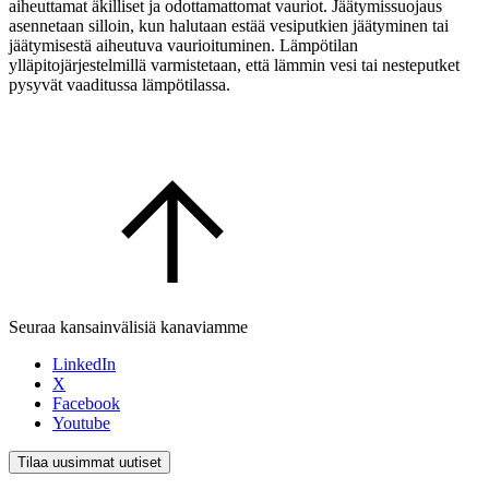
aiheuttamat äkilliset ja odottamattomat vauriot. Jäätymissuojaus
asennetaan silloin, kun halutaan estää vesiputkien jäätyminen tai
jäätymisestä aiheutuva vaurioituminen. Lämpötilan
ylläpitojärjestelmillä varmistetaan, että lämmin vesi tai nesteputket
pysyvät vaaditussa lämpötilassa.
Seuraa kansainvälisiä kanaviamme
LinkedIn
X
Facebook
Youtube
Tilaa uusimmat uutiset