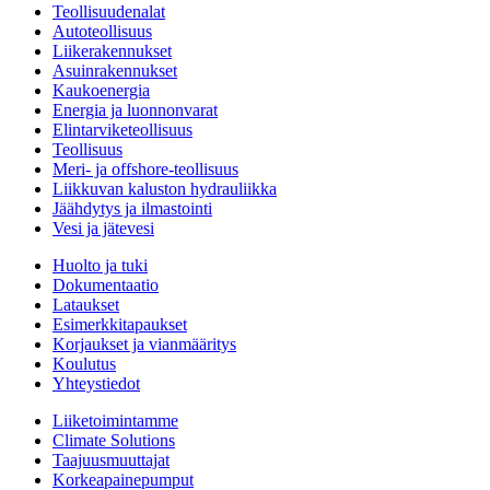
Teollisuudenalat
Autoteollisuus
Liikerakennukset
Asuinrakennukset
Kaukoenergia
Energia ja luonnonvarat
Elintarviketeollisuus
Teollisuus
Meri- ja offshore-teollisuus
Liikkuvan kaluston hydrauliikka
Jäähdytys ja ilmastointi
Vesi ja jätevesi
Huolto ja tuki
Dokumentaatio
Lataukset
Esimerkkitapaukset
Korjaukset ja vianmääritys
Koulutus
Yhteystiedot
Liiketoimintamme
Climate Solutions
Taajuusmuuttajat
Korkeapainepumput