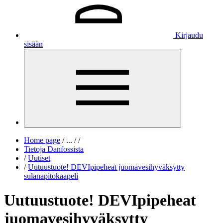
Kirjaudu
sisään
Home page
/
...
/
/
Tietoja Danfossista
/
Uutiset
/
Uutuustuote! DEVIpipeheat juomavesihyväksytty
sulanapitokaapeli
Uutuustuote! DEVIpipeheat
juomavesihyväksytty