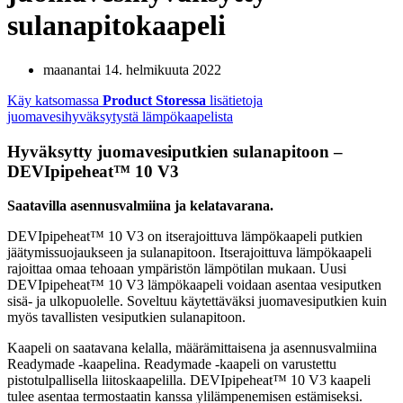
sulanapitokaapeli
maanantai 14. helmikuuta 2022
Käy katsomassa
Product Storessa
lisätietoja
juomavesihyväksytystä lämpökaapelista
Hyväksytty juomavesiputkien sulanapitoon –
DEVIpipeheat™ 10 V3
Saatavilla asennusvalmiina ja kelatavarana.
DEVIpipeheat™ 10 V3 on itserajoittuva lämpökaapeli putkien
jäätymissuojaukseen ja sulanapitoon. Itserajoittuva lämpökaapeli
rajoittaa omaa tehoaan ympäristön lämpötilan mukaan. Uusi
DEVIpipeheat™ 10 V3 lämpökaapeli voidaan asentaa vesiputken
sisä- ja ulkopuolelle. Soveltuu käytettäväksi juomavesiputkien kuin
myös tavallisten vesiputkien sulanapitoon.
Kaapeli on saatavana kelalla, määrämittaisena ja asennusvalmiina
Readymade -kaapelina. Readymade -kaapeli on varustettu
pistotulpallisella liitoskaapelilla. DEVIpipeheat™ 10 V3 kaapeli
tulee asentaa termostaatin kanssa ylilämpenemisen estämiseksi.