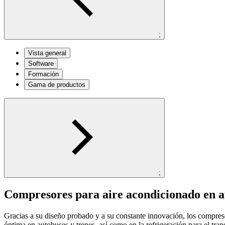
;
Vista general
Software
Formación
Gama de productos
;
Compresores para aire acondicionado en aut
Gracias a su diseño probado y a su constante innovación, los compr
óptima en autobuses y trenes, así como en la refrigeración para el tran