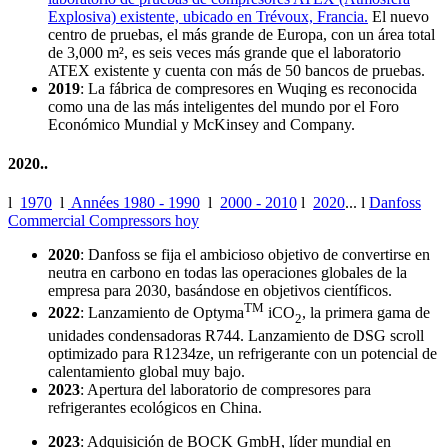
Explosiva) existente, ubicado en Trévoux, Francia.
El nuevo
centro de pruebas, el más grande de Europa, con un área total
de 3,000 m², es seis veces más grande que el laboratorio
ATEX existente y cuenta con más de 50 bancos de pruebas.
2019
: La fábrica de compresores en Wuqing es reconocida
como una de las más inteligentes del mundo por el Foro
Económico Mundial y McKinsey and Company.
2020..
l
1970
l
Années 1980 - 1990
l
2000 - 2010
l
2020
... l
Danfoss
Commercial Compressors hoy
2020
: Danfoss se fija el ambicioso objetivo de convertirse en
neutra en carbono en todas las operaciones globales de la
empresa para 2030, basándose en objetivos científicos.
TM
2022
: Lanzamiento de Optyma
iCO
, la primera gama de
2
unidades condensadoras R744. Lanzamiento de DSG scroll
optimizado para R1234ze, un refrigerante con un potencial de
calentamiento global muy bajo.
2023
: Apertura del laboratorio de compresores para
refrigerantes ecológicos en China.
2023
: Adquisición de BOCK GmbH, líder mundial en