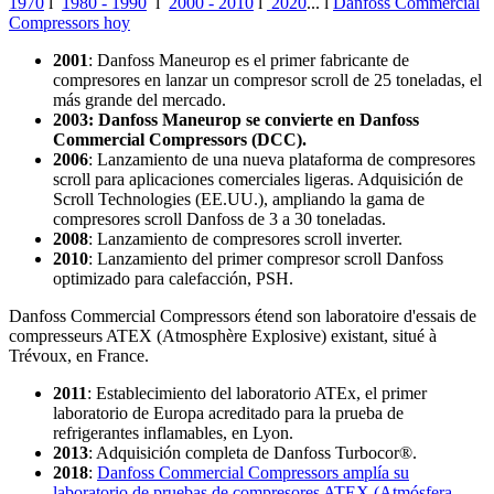
1970
l
1980 - 1990
l
2000 - 2010
l
2020
... l
Danfoss Commercial
Compressors hoy
2001
: Danfoss Maneurop es el primer fabricante de
compresores en lanzar un compresor scroll de 25 toneladas, el
más grande del mercado.
2003: Danfoss Maneurop se convierte en Danfoss
Commercial Compressors (DCC).
2006
: Lanzamiento de una nueva plataforma de compresores
scroll para aplicaciones comerciales ligeras. Adquisición de
Scroll Technologies (EE.UU.), ampliando la gama de
compresores scroll Danfoss de 3 a 30 toneladas.
2008
: Lanzamiento de compresores scroll inverter.
2010
: Lanzamiento del primer compresor scroll Danfoss
optimizado para calefacción, PSH.
Danfoss Commercial Compressors étend son laboratoire d'essais de
compresseurs ATEX (Atmosphère Explosive) existant, situé à
Trévoux, en France.
2011
: Establecimiento del laboratorio ATEx, el primer
laboratorio de Europa acreditado para la prueba de
refrigerantes inflamables, en Lyon.
2013
: Adquisición completa de Danfoss Turbocor®.
2018
:
Danfoss Commercial Compressors amplía su
laboratorio de pruebas de compresores ATEX (Atmósfera