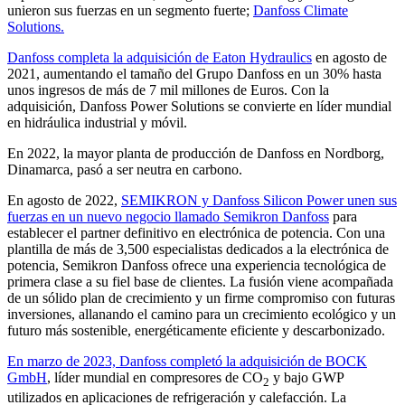
unieron sus fuerzas en un segmento fuerte;
Danfoss Climate
Solutions.
Danfoss completa la adquisición de Eaton Hydraulics
en agosto de
2021, aumentando el tamaño del Grupo Danfoss en un 30% hasta
unos ingresos de más de 7 mil millones de Euros. Con la
adquisición, Danfoss Power Solutions se convierte en líder mundial
en hidráulica industrial y móvil.
En 2022, la mayor planta de producción de Danfoss en Nordborg,
Dinamarca, pasó a ser neutra en carbono.
En agosto de 2022,
SEMIKRON y Danfoss Silicon Power unen sus
fuerzas en un nuevo negocio llamado Semikron Danfoss
para
establecer el partner definitivo en electrónica de potencia. Con una
plantilla de más de 3,500 especialistas dedicados a la electrónica de
potencia, Semikron Danfoss ofrece una experiencia tecnológica de
primera clase a su fiel base de clientes. La fusión viene acompañada
de un sólido plan de crecimiento y un firme compromiso con futuras
inversiones, allanando el camino para un crecimiento ecológico y un
futuro más sostenible, energéticamente eficiente y descarbonizado.
En marzo de 2023, Danfoss completó la adquisición de BOCK
GmbH
, líder mundial en compresores de CO
y bajo GWP
2
utilizados en aplicaciones de refrigeración y calefacción. La