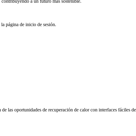
l, contribuyendo a un futuro más sostenible.
r a Heat recovery tool e ir a la página de i
n de las oportunidades de recuperación de calor con interfaces fáciles d