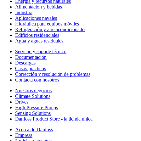
Energía y recursos naturales
Alimentación y bebidas
Industria
Aplicaciones navales
Hidráulica para equipos móviles
Refrigeración y aire acondicionado
Edificios residenciales
Agua y aguas residuales
Servicio y soporte técnico
Documentación
Descargas
Casos prácticos
Corrección y resolución de problemas
Contacta con nosotros
Nuestros negocios
Climate Solutions
Drives
High Pressure Pumps
Sensing Solutions
Danfoss Product Store - la tienda única
Acerca de Danfoss
Empresa
Noticias y eventos