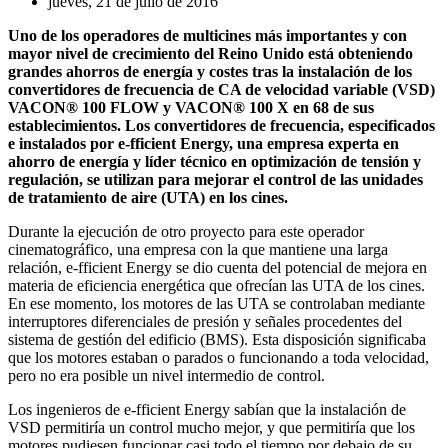
jueves, 21 de julio de 2016
Uno de los operadores de multicines más importantes y con
mayor nivel de crecimiento del Reino Unido está obteniendo
grandes ahorros de energía y costes tras la instalación de los
convertidores de frecuencia de CA de velocidad variable (VSD)
VACON® 100 FLOW y VACON® 100 X en 68 de sus
establecimientos. Los convertidores de frecuencia, especificados
e instalados por e-fficient Energy, una empresa experta en
ahorro de energía y líder técnico en optimización de tensión y
regulación, se utilizan para mejorar el control de las unidades
de tratamiento de aire (UTA) en los cines.
Durante la ejecución de otro proyecto para este operador
cinematográfico, una empresa con la que mantiene una larga
relación, e-fficient Energy se dio cuenta del potencial de mejora en
materia de eficiencia energética que ofrecían las UTA de los cines.
En ese momento, los motores de las UTA se controlaban mediante
interruptores diferenciales de presión y señales procedentes del
sistema de gestión del edificio (BMS). Esta disposición significaba
que los motores estaban o parados o funcionando a toda velocidad,
pero no era posible un nivel intermedio de control.
Los ingenieros de e-fficient Energy sabían que la instalación de
VSD permitiría un control mucho mejor, y que permitiría que los
motores pudiesen funcionar casi todo el tiempo por debajo de su