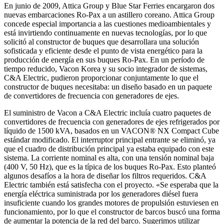
En junio de 2009, Attica Group y Blue Star Ferries encargaron dos
nuevas embarcaciones Ro-Pax a un astillero coreano. Attica Group
concede especial importancia a las cuestiones medioambientales y
está invirtiendo continuamente en nuevas tecnologías, por lo que
solicitó al constructor de buques que desarrollara una solución
sofisticada y eficiente desde el punto de vista energético para la
producción de energía en sus buques Ro-Pax. En un período de
tiempo reducido, Vacon Korea y su socio integrador de sistemas,
C&A Electric, pudieron proporcionar conjuntamente lo que el
constructor de buques necesitaba: un diseño basado en un paquete
de convertidores de frecuencia con generadores de ejes.
El suministro de Vacon a C&A Electric incluía cuatro paquetes de
convertidores de frecuencia con generadores de ejes refrigerados por
líquido de 1500 kVA, basados en un VACON® NX Compact Cube
estándar modificado. El interruptor principal entrante se eliminó, ya
que el cuadro de distribución principal ya estaba equipado con este
sistema. La corriente nominal es alta, con una tensión nominal baja
(400 V, 50 Hz), que es la típica de los buques Ro-Pax. Esto planteó
algunos desafíos a la hora de diseñar los filtros requeridos. C&A
Electric también está satisfecha con el proyecto. «Se esperaba que la
energía eléctrica suministrada por los generadores diésel fuera
insuficiente cuando los grandes motores de propulsión estuviesen en
funcionamiento, por lo que el constructor de barcos buscó una forma
de aumentar la potencia de la red del barco. Sugerimos utilizar