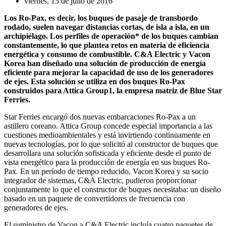
viernes, 15 de julio de 2016
Los Ro-Pax, es decir, los buques de pasaje de transbordo
rodado, suelen navegar distancias cortas, de isla a isla, en un
archipiélago. Los perfiles de operación* de los buques cambian
constantemente, lo que plantea retos en materia de eficiencia
energética y consumo de combustible. C&A Electric y Vacon
Korea han diseñado una solución de producción de energía
eficiente para mejorar la capacidad de uso de los generadores
de ejes. Esta solución se utiliza en dos buques Ro-Pax
construidos para Attica Group1, la empresa matriz de Blue Star
Ferries.
Star Ferries encargó dos nuevas embarcaciones Ro-Pax a un
astillero coreano. Attica Group concede especial importancia a las
cuestiones medioambientales y está invirtiendo continuamente en
nuevas tecnologías, por lo que solicitó al constructor de buques que
desarrollara una solución sofisticada y eficiente desde el punto de
vista energético para la producción de energía en sus buques Ro-
Pax. En un período de tiempo reducido, Vacon Korea y su socio
integrador de sistemas, C&A Electric, pudieron proporcionar
conjuntamente lo que el constructor de buques necesitaba: un diseño
basado en un paquete de convertidores de frecuencia con
generadores de ejes.
El suministro de Vacon a C&A Electric incluía cuatro paquetes de