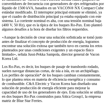
convertidores de frecuencia con generadores de ejes refrigerados por
líquido de 1500 kVA, basados en un VACON® NX Compact Cube
estándar modificado. El interruptor principal entrante se eliminó, ya
que el cuadro de distribución principal ya estaba equipado con este
sistema. La corriente nominal es alta, con una tensión nominal baja
(400 V, 50 Hz), que es la típica de los buques Ro-Pax. Esto planteó
algunos desafíos a la hora de diseñar los filtros requeridos.
«Aunque la decisión de crear una solución sofisticada se tomó justo
antes de finalizar el concepto de producción de energía, logramos
encontrar una solución exitosa que también tuvo en cuenta los retos
planteados por unas condiciones exigentes y un espacio físico
limitado», señala Jussi-Pekka Sampola, director general de Vacon
Korea Ltd.
Los Ro-Pax, es decir, los buques de pasaje de transbordo rodado,
suelen navegar distancias cortas, de isla a isla, en un archipiélago.
Los perfiles de operación* de los buques cambian constantemente,
lo que plantea retos en materia de eficiencia energética y consumo
de combustible. C&A Electric y Vacon Korea han diseñado una
solución de producción de energía eficiente para mejorar la
capacidad de uso de los generadores de ejes. Esta solución se utiliza
en dos buques Ro-Pax construidos para Attica Group1, la empresa
matriz de Blue Star Ferries.