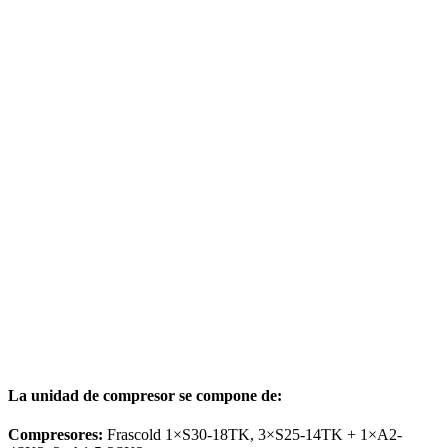
La unidad de compresor se compone de:
Compresores:
Frascold 1×S30-18TK, 3×S25-14TK + 1×A2-