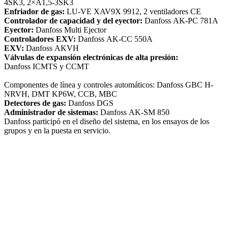
4SK3, 2×A1,5-3SK3
Enfriador de gas:
LU-VE XAV9X 9912, 2 ventiladores CE
Controlador de capacidad y del eyector:
Danfoss AK-PC 781A
Eyector:
Danfoss Multi Ejector
Controladores EXV:
Danfoss AK-CC 550A
EXV:
Danfoss AKVH
Válvulas de expansión electrónicas de alta presión:
Danfoss ICMTS y CCMT
Componentes de línea y controles automáticos: Danfoss GBC H-
NRVH, DMT KP6W, CCB, MBC
Detectores de gas:
Danfoss DGS
Administrador de sistemas:
Danfoss AK-SM 850
Danfoss participó en el diseño del sistema, en los ensayos de los
grupos y en la puesta en servicio.