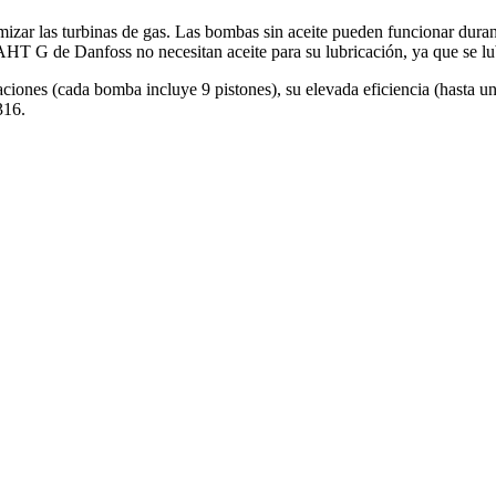
izar las turbinas de gas. Las bombas sin aceite pueden funcionar duran
PAHT G de Danfoss no necesitan aceite para su lubricación, ya que se l
aciones (cada bomba incluye 9 pistones), su elevada eficiencia (hasta u
316.