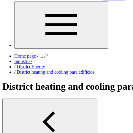
Home page
/
...
/
/
Industrias
/
District Energy
/
District heating and cooling para edificios
District heating and cooling para