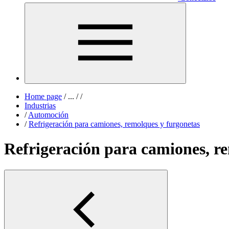
Home page
/
...
/
/
Industrias
/
Automoción
/
Refrigeración para camiones, remolques y furgonetas
Refrigeración para camiones, r