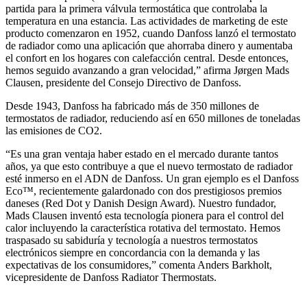
partida para la primera válvula termostática que controlaba la
temperatura en una estancia. Las actividades de marketing de este
producto comenzaron en 1952, cuando Danfoss lanzó el termostato
de radiador como una aplicación que ahorraba dinero y aumentaba
el confort en los hogares con calefacción central. Desde entonces,
hemos seguido avanzando a gran velocidad,” afirma Jørgen Mads
Clausen, presidente del Consejo Directivo de Danfoss.
Desde 1943, Danfoss ha fabricado más de 350 millones de
termostatos de radiador, reduciendo así en 650 millones de toneladas
las emisiones de CO2.
“Es una gran ventaja haber estado en el mercado durante tantos
años, ya que esto contribuye a que el nuevo termostato de radiador
esté inmerso en el ADN de Danfoss. Un gran ejemplo es el Danfoss
Eco™, recientemente galardonado con dos prestigiosos premios
daneses (Red Dot y Danish Design Award). Nuestro fundador,
Mads Clausen inventó esta tecnología pionera para el control del
calor incluyendo la característica rotativa del termostato. Hemos
traspasado su sabiduría y tecnología a nuestros termostatos
electrónicos siempre en concordancia con la demanda y las
expectativas de los consumidores,” comenta Anders Barkholt,
vicepresidente de Danfoss Radiator Thermostats.