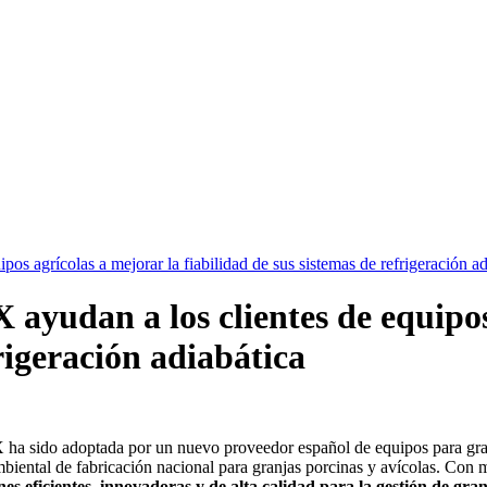
os agrícolas a mejorar la fiabilidad de sus sistemas de refrigeración ad
 ayudan a los clientes de equipos
frigeración adiabática
X ha sido adoptada por un nuevo proveedor español de equipos para granj
ental de fabricación nacional para granjas porcinas y avícolas. Con m
iones eficientes, innovadoras y de alta calidad para la gestión de gra