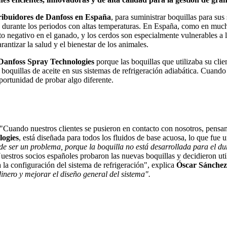
tribuidores de Danfoss en España
, para suministrar boquillas para sus
jas durante los periodos con altas temperaturas. En España, como en muc
to negativo en el ganado, y los cerdos son especialmente vulnerables a la
antizar la salud y el bienestar de los animales.
Danfoss Spray Technologies
porque las boquillas que utilizaba su clie
 boquillas de aceite en sus sistemas de refrigeración adiabática. Cuand
oportunidad de probar algo diferente.
 "Cuando nuestros clientes se pusieron en contacto con nosotros, pens
logies
, está diseñada para todos los fluidos de base acuosa, lo que fue 
de ser un problema, porque la boquilla no está desarrollada para el d
uestros socios españoles probaron las nuevas boquillas y decidieron util
a configuración del sistema de refrigeración", explica
Óscar Sánchez
dinero y mejorar el diseño general del sistema".