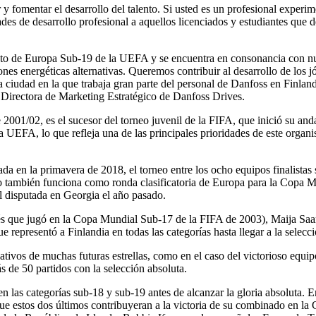
fomentar el desarrollo del talento. Si usted es un profesional experimen
es de desarrollo profesional a aquellos licenciados y estudiantes que de
ato de Europa Sub-19 de la UEFA y se encuentra en consonancia con nue
nes energéticas alternativas. Queremos contribuir al desarrollo de los jó
 ciudad en la que trabaja gran parte del personal de Danfoss en Finland
 Directora de Marketing Estratégico de Danfoss Drives.
001/02, es el sucesor del torneo juvenil de la FIFA, que inició su a
EFA, lo que refleja una de las principales prioridades de este organism
ada en la primavera de 2018, el torneo entre los ocho equipos finalistas 
 también funciona como ronda clasificatoria de Europa para la Copa M
al disputada en Georgia el año pasado.
 que jugó en la Copa Mundial Sub-17 de la FIFA de 2003), Maija Saari 
 representó a Finlandia en todas las categorías hasta llegar a la selecc
ivos de muchas futuras estrellas, como en el caso del victorioso equipo
 de 50 partidos con la selección absoluta.
 las categorías sub-18 y sub-19 antes de alcanzar la gloria absoluta. En
e estos dos últimos contribuyeran a la victoria de su combinado en la 