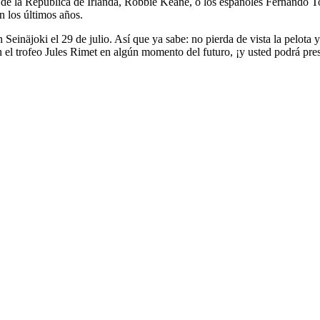
o de la República de Irlanda, Robbie Keane, o los españoles Fernando 
n los últimos años.
n Seinäjoki el 29 de julio. Así que ya sabe: no pierda de vista la pelota
el trofeo Jules Rimet en algún momento del futuro, ¡y usted podrá pres