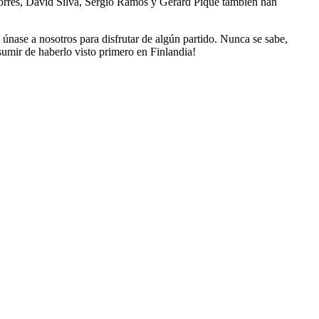
Torres, David Silva, Sergio Ramos y Gerard Piqué también han
 y únase a nosotros para disfrutar de algún partido. Nunca se sabe,
umir de haberlo visto primero en Finlandia!