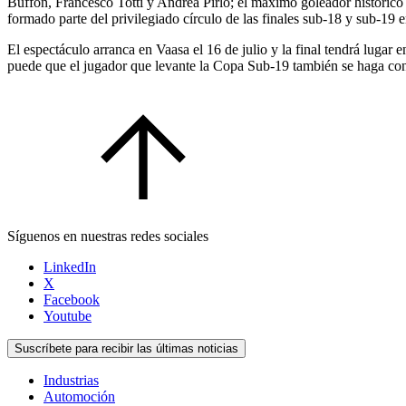
Buffon, Francesco Totti y Andrea Pirlo; el máximo goleador históric
formado parte del privilegiado círculo de las finales sub-18 y sub-19 e
El espectáculo arranca en Vaasa el 16 de julio y la final tendrá lugar e
puede que el jugador que levante la Copa Sub-19 también se haga con 
Síguenos en nuestras redes sociales
LinkedIn
X
Facebook
Youtube
Suscríbete para recibir las últimas noticias
Industrias
Automoción