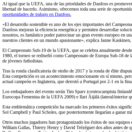
Al igual que la UEFA, una de las prioridades de Danfoss es promover y 
libertad de hacerlo. Asimismo, ofrecemos toda una serie de oportunidad
oportunidades de trabajo en Danfoss.
«El desarrollo sostenible es uno de los ejes importantes del Campeon
Danfoss mejoran la eficiencia energética y permiten desarrollar solucio
nosotros, es fantástico poder patrocinar un gran evento europeo en una
nuestros clientes en un mundo apasionante», explica Janne Kaskinen,
El Campeonato Sub-19 de la UEFA, que se celebra anualmente desde 2
1980, el torneo se rediseñó como Campeonato de Europa Sub-18 de la U
de jóvenes futbolistas.
Tras la ronda clasificatoria de otoño de 2017 y la ronda de élite disput
Esta competición es un acontecimiento emocionante en sí mismo, pero
actual campeón es Inglaterra, que derrotó a Portugal por 2-1 en la fin
Los embajadores del evento serán Tim Sparv (centrocampista finlandés
Eurocopa Femenina de la UEFA 2009) e Ilari Äijälä (lateral/interior que
Esta emblemática competición ha marcado los primeros éxitos significat
Sol Campbell y Paul Scholes, que posteriormente llegarían a ganar más
Otros muchos jugadores han protagonizado los éxitos de sus equipos en
William Gallas, Thierry Henry y David Trézéguet dos años antes de qu