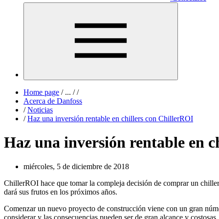
Home page
/
...
/
/
Acerca de Danfoss
/
Noticias
/
Haz una inversión rentable en chillers con ChillerROI
Haz una inversión rentable en c
miércoles, 5 de diciembre de 2018
ChillerROI hace que tomar la compleja decisión de comprar un chiller 
dará sus frutos en los próximos años.
Comenzar un nuevo proyecto de construcción viene con un gran número d
considerar y las consecuencias pueden ser de gran alcance y costosas.