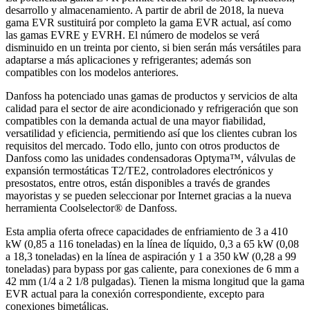
desarrollo y almacenamiento. A partir de abril de 2018, la nueva
gama EVR sustituirá por completo la gama EVR actual, así como
las gamas EVRE y EVRH. El número de modelos se verá
disminuido en un treinta por ciento, si bien serán más versátiles para
adaptarse a más aplicaciones y refrigerantes; además son
compatibles con los modelos anteriores.
Danfoss ha potenciado unas gamas de productos y servicios de alta
calidad para el sector de aire acondicionado y refrigeración que son
compatibles con la demanda actual de una mayor fiabilidad,
versatilidad y eficiencia, permitiendo así que los clientes cubran los
requisitos del mercado. Todo ello, junto con otros productos de
Danfoss como las unidades condensadoras Optyma™, válvulas de
expansión termostáticas T2/TE2, controladores electrónicos y
presostatos, entre otros, están disponibles a través de grandes
mayoristas y se pueden seleccionar por Internet gracias a la nueva
herramienta Coolselector® de Danfoss.
Esta amplia oferta ofrece capacidades de enfriamiento de 3 a 410
kW (0,85 a 116 toneladas) en la línea de líquido, 0,3 a 65 kW (0,08
a 18,3 toneladas) en la línea de aspiración y 1 a 350 kW (0,28 a 99
toneladas) para bypass por gas caliente, para conexiones de 6 mm a
42 mm (1/4 a 2 1/8 pulgadas). Tienen la misma longitud que la gama
EVR actual para la conexión correspondiente, excepto para
conexiones bimetálicas.