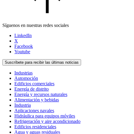
Síguenos en nuestras redes sociales
LinkedIn
X
Facebook
Youtube
Suscríbete para recibir las últimas noticias
Industrias
Automoción
Edificios comerciales
Energía de distrito
Energía y recursos naturales
Alimentación y bebidas
Industria
Aplicaciones navales
Hidráulica para equipos móviles
Refrigeración y aire acondicionado
Edificios residenciales
Agua y aguas residuales