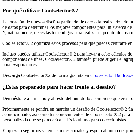
Por qué utilizar Coolselector®2
La creación de nuevos diseños partiendo de cero o la realización de m
de datos para determinar los mejores componentes para un sistema de 
Y, naturalmente, necesitas los códigos para realizar el pedido de los
Coolselector® 2 optimiza estos procesos para que puedas centrarte en a
Incluso puedes utilizar Coolselector® 2 para llevar a cabo cálculos 
componentes de línea. Coolselector® 2 también puede sugerir el agrup
para evaporadores.
Descarga Coolselector®2 de forma gratuita en
Coolselector.Danfoss.
¿Estás preparado para hacer frente al desafío?
Demuéstrate a ti mismo y al resto del mundo lo asombroso que eres p
Próximamente se pondrá en marcha un desafío de Coolselector® 2 único
acondicionado, así como tus conocimientos de Coolselector® 2 para res
personalizada que se parecerá a ti. Es lo último para coleccionistas.
Empieza a seguirnos ya en las redes sociales y espera al inicio del pr