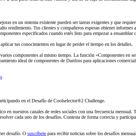
ejoras en un sistema existente pueden ser tareas exigentes y que requie
alto rendimiento. Tus clientes y compañeros esperan obtener informes a
 componentes especificados cuando estés listo para empezar a ensamblar o
plicar tus conocimientos en lugar de perder el tiempo en los detalles.
de varios componentes al mismo tiempo. La función «Componentes en seri
amiento ideal de componentes de Danfoss para aplicaciones comerciales 
es
articipando en el Desafío de Coolselector®2 Challenge.
 en nuestros canales de redes sociales con una frecuencia mensual. Tu 
olver cada uno de los desafíos. Contesta de forma correcta y participa
imer desafío. O
suscríbete
para recibir noticias sobre los desafíos mensua