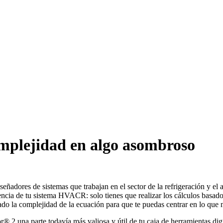
omplejidad en algo asombroso
señadores de sistemas que trabajan en el sector de la refrigeración y e
encia de tu sistema HVACR: solo tienes que realizar los cálculos basad
o la complejidad de la ecuación para que te puedas centrar en lo que 
 2 una parte todavía más valiosa y útil de tu caja de herramientas digi