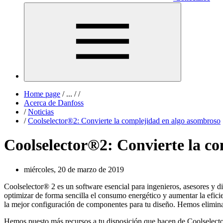
Home page
/
...
/
/
Acerca de Danfoss
/
Noticias
/
Coolselector®2: Convierte la complejidad en algo asombroso
Coolselector®2: Convierte la c
miércoles, 20 de marzo de 2019
Coolselector® 2 es un software esencial para ingenieros, asesores y di
optimizar de forma sencilla el consumo energético y aumentar la efici
la mejor configuración de componentes para tu diseño. Hemos eliminad
Hemos puesto más recursos a tu disposición que hacen de Coolselector®