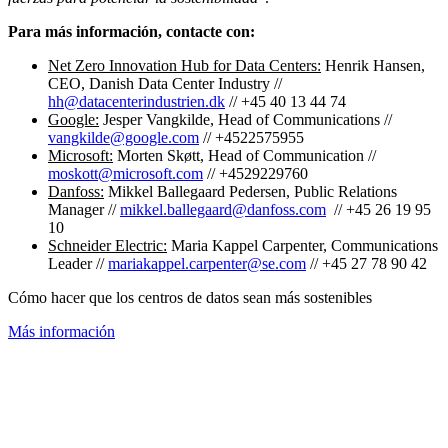
Para más información, contacte con:
Net Zero Innovation Hub for Data Centers:
Henrik Hansen,
CEO, Danish Data Center Industry //
hh@datacenterindustrien.dk
// +45 40 13 44 74
Google:
Jesper Vangkilde, Head of Communications //
vangkilde@google.com
// +4522575955
Microsoft:
Morten Skøtt, Head of Communication //
moskott@microsoft.com
// +4529229760
Danfoss:
Mikkel Ballegaard Pedersen, Public Relations
Manager //
mikkel.ballegaard@danfoss.com
// +45 26 19 95
10
Schneider Electric:
Maria Kappel Carpenter, Communications
Leader //
mariakappel.carpenter@se.com
// +45 27 78 90 42
Cómo hacer que los centros de datos sean más sostenibles
Más información