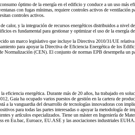
un consumo óptimo de la energía en el edificio y conduce a un uso más e
entanas con fugas mínimas, requiere controles activos de ventilación par
sitan controles activos.
calor, y la integración de recursos energéticos distribuidos a nivel de
ficios es fundamental para gestionar y optimizar el uso de la energía d
lecido un marco legislativo que incluye la Directiva 2010/31/UE relativa 
miento para apoyar la Directiva de Eficiencia Energética de los Edifici
e Normalización (CEN). El conjunto de normas EPB desempeña un papel
 la eficiencia energética. Durante más de 20 años, ha trabajado en soluc
012, Gaia ha ocupado varios puestos de gestión en la cartera de product
está a la vanguardia del desarrollo de tecnologías innovadoras con impl
positivos para todas las partes interesadas o apoyar la metodología 
entes y artículos especializados. Tiene un máster en Ingeniería de Mat
nfoss en Eu.bac, Euroace, EU.ASE y las asociaciones industriales EUHA