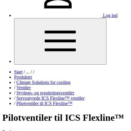
Log ind
Start
/
...
/
/
Produkter
/
Climate Solutions for cooling
/
Ventiler
/
Styrings- og reguleringsventiler
/
Servostyrede ICS Flexline™ ventiler
/
Pilotventiler til ICS Flexline™
Pilotventiler til ICS Flexline™