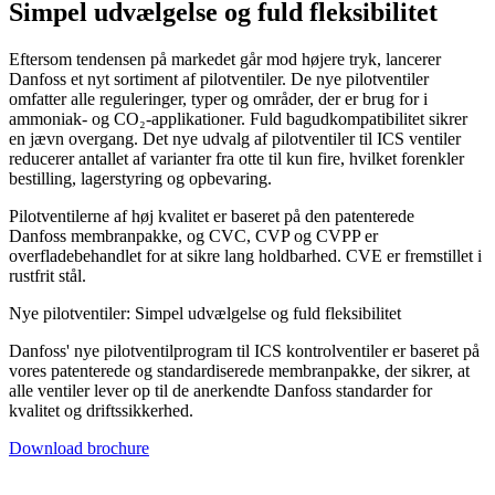
Simpel udvælgelse og fuld fleksibilitet
Eftersom tendensen på markedet går mod højere tryk, lancerer
Danfoss et nyt sortiment af pilotventiler. De nye pilotventiler
omfatter alle reguleringer, typer og områder, der er brug for i
ammoniak- og CO₂-applikationer. Fuld bagudkompatibilitet sikrer
en jævn overgang. Det nye udvalg af pilotventiler til ICS ventiler
reducerer antallet af varianter fra otte til kun fire, hvilket forenkler
bestilling, lagerstyring og opbevaring.
Pilotventilerne af høj kvalitet er baseret på den patenterede
Danfoss membranpakke, og CVC, CVP og CVPP er
overfladebehandlet for at sikre lang holdbarhed. CVE er fremstillet i
rustfrit stål.
Nye pilotventiler: Simpel udvælgelse og fuld fleksibilitet
Danfoss' nye pilotventilprogram til ICS kontrolventiler er baseret på
vores patenterede og standardiserede membranpakke, der sikrer, at
alle ventiler lever op til de anerkendte Danfoss standarder for
kvalitet og driftssikkerhed.
Download brochure