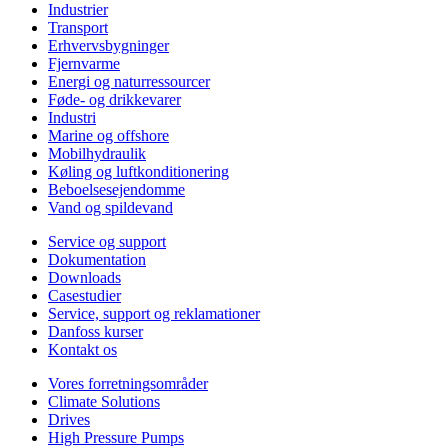
Industrier
Transport
Erhvervsbygninger
Fjernvarme
Energi og naturressourcer
Føde- og drikkevarer
Industri
Marine og offshore
Mobilhydraulik
Køling og luftkonditionering
Beboelsesejendomme
Vand og spildevand
Service og support
Dokumentation
Downloads
Casestudier
Service, support og reklamationer
Danfoss kurser
Kontakt os
Vores forretningsområder
Climate Solutions
Drives
High Pressure Pumps