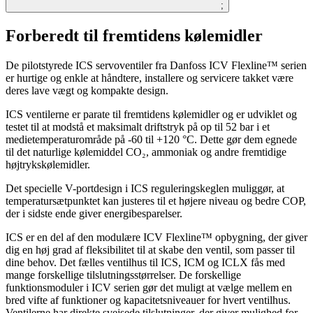
;
Forberedt til fremtidens kølemidler
De pilotstyrede ICS servoventiler fra Danfoss ICV Flexline™ serien
er hurtige og enkle at håndtere, installere og servicere takket være
deres lave vægt og kompakte design.
ICS ventilerne er parate til fremtidens kølemidler og er udviklet og
testet til at modstå et maksimalt driftstryk på op til 52 bar i et
medietemperaturområde på -60 til +120 °C. Dette gør dem egnede
til det naturlige kølemiddel CO₂, ammoniak og andre fremtidige
højtrykskølemidler.
Det specielle V-portdesign i ICS reguleringskeglen muliggør, at
temperatursætpunktet kan justeres til et højere niveau og bedre COP,
der i sidste ende giver energibesparelser.
ICS er en del af den modulære ICV Flexline™ opbygning, der giver
dig en høj grad af fleksibilitet til at skabe den ventil, som passer til
dine behov. Det fælles ventilhus til ICS, ICM og ICLX fås med
mange forskellige tilslutningsstørrelser. De forskellige
funktionsmoduler i ICV serien gør det muligt at vælge mellem en
bred vifte af funktioner og kapacitetsniveauer for hvert ventilhus.
Ventilerne har direkte svejsede tilslutninger, der giver mulighed for