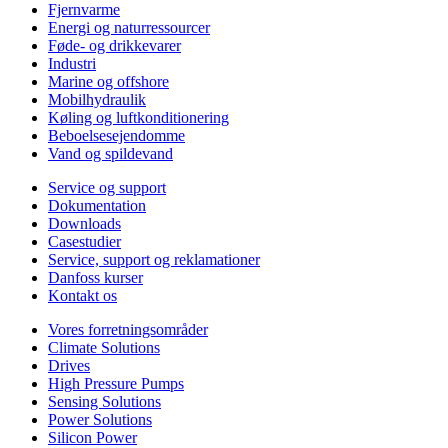
Fjernvarme
Energi og naturressourcer
Føde- og drikkevarer
Industri
Marine og offshore
Mobilhydraulik
Køling og luftkonditionering
Beboelsesejendomme
Vand og spildevand
Service og support
Dokumentation
Downloads
Casestudier
Service, support og reklamationer
Danfoss kurser
Kontakt os
Vores forretningsområder
Climate Solutions
Drives
High Pressure Pumps
Sensing Solutions
Power Solutions
Silicon Power