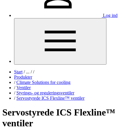
Log ind
Start
/
...
/
/
Produkter
/
Climate Solutions for cooling
/
Ventiler
/
Styrings- og reguleringsventiler
/
Servostyrede ICS Flexline™ ventiler
Servostyrede ICS Flexline™
ventiler