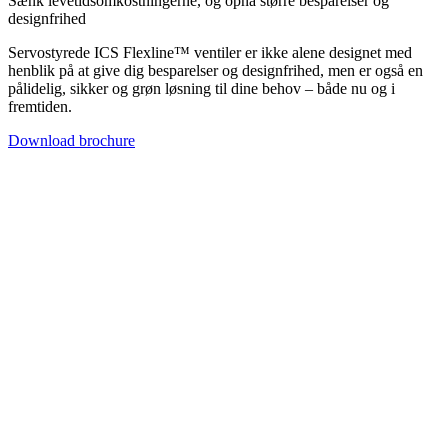
Sænk levetidsomkostningerne, og opnå større besparelser og
designfrihed
Servostyrede ICS Flexline™ ventiler er ikke alene designet med
henblik på at give dig besparelser og designfrihed, men er også en
pålidelig, sikker og grøn løsning til dine behov – både nu og i
fremtiden.
Download brochure