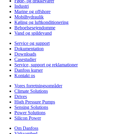
Føde- og drikkevarer
Industri
Marine og offshore
Mobilhydraulik
Køling og luftkonditionering
Beboelsesejendomme
Vand og spildevand
Service og support
Dokumentation
Downloads
Casestudier
Service, support og reklamationer
Danfoss kurser
Kontakt os
Vores forretningsområder
Climate Solutions
Drives
High Pressure Pumps
Sensing Solutions
Power Solutions
Silicon Power
Om Danfoss
Virksomhed