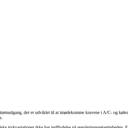
strømudgang, der er udviklet til at imødekomme kravene i A/C- og køl
s.
iske trykvariationer ikke har indflydelse på reguleringsnøjagtigheden. 