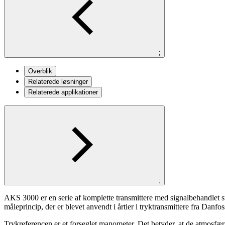
;
Overblik
Relaterede løsninger
Relaterede applikationer
;
AKS 3000 er en serie af komplette transmittere med signalbehandlet 
måleprincip, der er blevet anvendt i årtier i tryktransmittere fra Danfos
Trykreferencen er et forseglet manometer. Det betyder, at de atmosfær